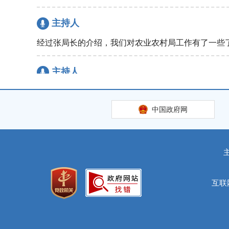
主持人
经过张局长的介绍，我们对农业农村局工作有了一些
主持人
网名为“秋然”的网友提问，旱作雨养补贴什么时间发
中国政府网
张哲
感谢这位网友的提问，旱作雨养项目是为了减少地下
照有关规定将补助资金通过“一卡通”或“一折通”发
金。
互联
主持人
网名为“往事如风”的网友提问：这几年我县年年进行小