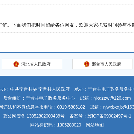
了解。下面我们把时间留给各位网友，欢迎大家抓紧时间参与本
？
河北省人民政府
邢台市人民政府
水的使用量，其补助资金是采取“先实施，后补助”方式发放，
主办：中共宁晋县委 宁晋县人民政府
承办：宁晋县电子政务服务中
放到承担旱作雨养任务的农户或经营主体。目前旱作雨养项目正在
后台维护：宁晋县电子政务服务中心
邮箱：njxdzzw@126.com
网违法和不良信息举报电话：0319-5886182
邮箱：njwxbxxjb@163
冀公网安备 13052802000439号
备案号：冀ICP备09002497号-1
网站标识码：1305280020
网站地图
麦“一喷三防”和玉米“一喷多促”，这些具体指什么？有什么作用