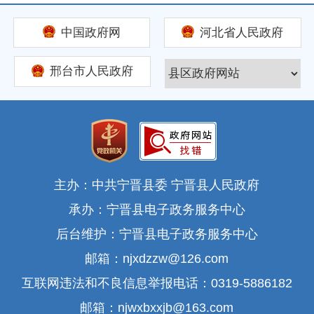
主持人好，各位网友朋友大家好！我是宁晋县城管
中国政府网
河北省人民政府
局、党组书记、局长李博。很荣幸能够通过在线访
谈和大家进行交流。
邢台市人民政府
主持人
2024-12-05 09:04:06
我们都知道今年七月份成功在北京召开了党的二十
届三中全会，那么在党的二十届三中全会提出深化
主办：中共宁晋县委 宁晋县人民政府
改革的新时代背景下，咱们城管局具体承担着怎样
承办：宁晋县电子政务服务中心
的职责和使命呢？
后台维护：宁晋县电子政务服务中心
邮箱：njxdzzw@126.com
李博
2024-12-05 09:06:10
互联网违法和不良信息举报电话：0319-5886182
城管局主要承担城区市容市貌管理、城乡环卫保
邮箱：njwxbxxjb@163.com