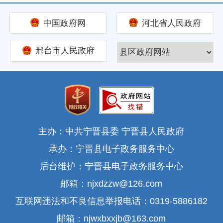
王军辉
2026-04-15 09:04:42
中国政府网
河北省人民政府
主持人好， 各位网友，大家好！非常高兴在这里
邢台市人民政府
与各位网友就商务工作进行沟通交流。首先向一直
以来关心支持商务事业的社会各界人士致以衷心的
谢意。商务工作联通内外、贯通城乡、对接产销，
是推动经济社会发展的重要力量。今天，我很期待
能与大家就商务领域的相关问题进行深入沟通，听
主办：中共宁晋县委 宁晋县人民政府
取大家的宝贵意见和建议，让大家更全面地了解商
承办：宁晋县电子政务服务中心
务工作，也帮助我们改进工作、提升服务水平。欢
后台维护：宁晋县电子政务服务中心
迎大家积极提问！
邮箱：njxdzzw@126.com
互联网违法和不良信息举报电话：0319-5886182
主持人
2026-04-15 09:06:09
邮箱：njwxbxxjb@163.com