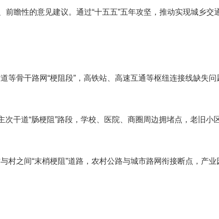
前瞻性的意见建议。通过“十五五”五年攻坚，推动实现城乡交通“
省道等骨干路网“梗阻段”，高铁站、高速互通等枢纽连接线缺失
、主次干道“肠梗阻”路段，学校、医院、商圈周边拥堵点，老旧小
村与村之间“末梢梗阻”道路，农村公路与城市路网衔接断点，产