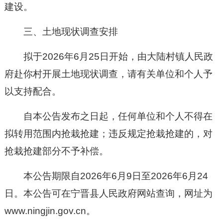
建设。
三、土地现状调查安排
拟于202
6
年
6
月
25
日开始，由
大陆村镇
人民政
府
赴
你村开展土地现状调查，请有关单位和个人予
以支持配合。
自本公告发布之日起，任何单位和个人不得在
拟转用范围内抢栽抢建；违反规定抢栽抢建的，对
抢栽抢建部分不予补偿。
本公告期限自202
6
年
6
月
9
日至202
6
年
6
月
24
日。本公告可在宁晋县人民政府网站查询，网址为
www.ningjin.gov.cn。