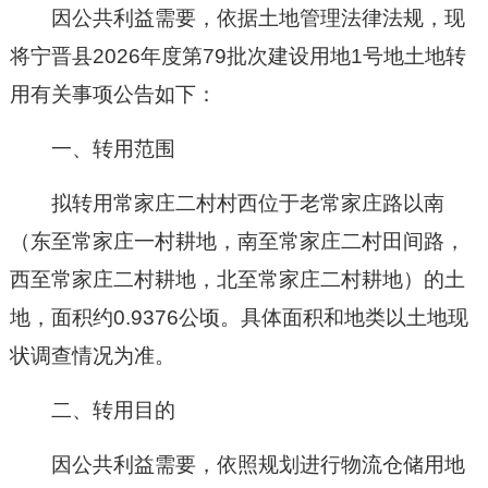
因公共利益需要，依据土地管理法律法规，现
将宁晋县202
6
年
度
第
79
批次建设用地
1
号地土地转
用有关事项公告如下：
一、转用范围
拟
转用
常家庄二村村西位于老常家庄路以南
（
东至
常家庄一村耕地
，南至
常家庄二村田间路
，
西至
常家庄二村耕地
，北至
常家庄二村耕地
）的土
地，面积约
0.9376
公顷。
具体面
积和地类以土地
现
状
调查情况为准。
二、转用目的
因公共利益需要，
依照规划进行
物流仓储
用地