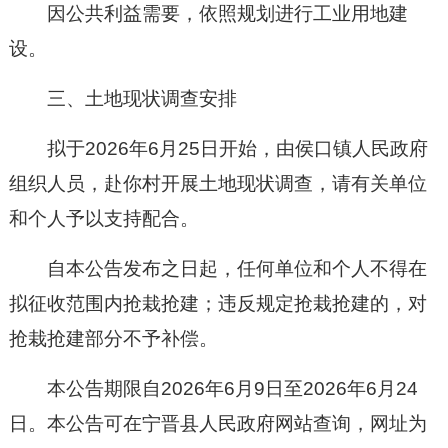
因公共利益需要，依照规划进行工
业
用地建
设。
三、土地现状调查安排
拟于202
6
年
6
月
25
日开始，由
侯口镇
人民政府
组织人员，赴你村开展土地现状调查，请有关单位
和个人予以支持配合。
自本公告发布之日起，任何单位和个人不得在
拟征收范围内抢栽抢建；违反规定抢栽抢建的，对
抢栽抢建部分不予补偿。
本公告期限自202
6
年
6
月
9
日至202
6
年
6月24
日。本公告可在宁晋县人民政府网站查询，网址为