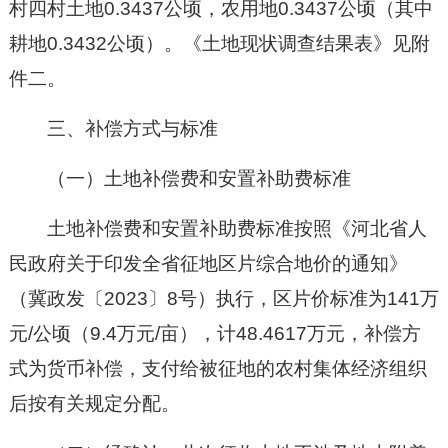
村四村土地
0.3437
公顷，农用地
0.3437
公顷（其中
耕地
0.3432
公顷）
。
《土地现状调查结果表》见附
件二
。
三、补偿方式与标准
（一）
土地补偿费和安置补助费标准
土地补偿费和安置补助费标准按照《河北省人
民政府
关于印发全省
征地区片综合地价的通知》
（冀政发〔202
3
〕
8
号）执行，区片价标准为
141
万
元/公顷（
9.4
万元/亩），计
48.4617
万元，
补偿方
式为货币补偿，
支付给被征地的农村集体经济组织
后按有关规定分配。