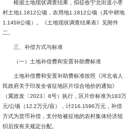
根据土地现状调查结果
，拟征收宁北街道小枣
村土地
1.1812
公顷，农用地
1.1812
公顷（其中耕地
1.1459公顷）
。
《土地现状调查结果表》见附件
二
。
三、补偿方式与标准
（一）
土地补偿费和安置补助费标准
土地补偿费和安置补助费标准按照《河北省人
民政府
关于印发全省
征地区片综合地价的通知》
（冀政发〔202
3
〕
8
号）执行，区片价标准为
183
万
元/公顷（
12.2
万元/亩），计
216.1596
万元，
补偿
方式为货币补偿，
支付给被征地的农村集体经济组
织后按有关规定分配。