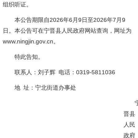
组织听证。
本公告期限自202
6
年
6
月
9
日至202
6
年
7
月
9
日。本公告可在宁晋县人民政府网站查询，网址为
www.ningjin.gov.cn。
特此告知。
联系人：刘子辉 电话：0319-5811036
地 址：宁北街道办事处
晋县
人民
政府