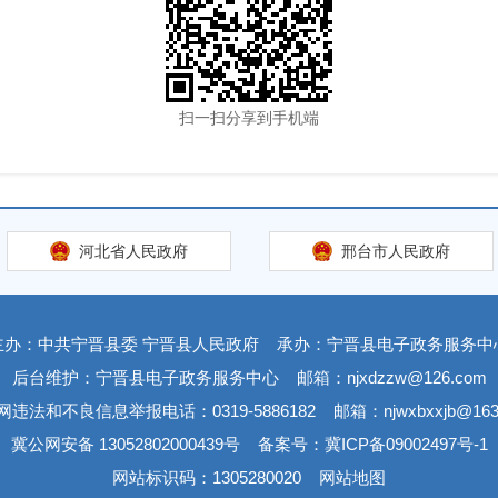
扫一扫分享到手机端
河北省人民政府
邢台市人民政府
主办：中共宁晋县委 宁晋县人民政府
承办：宁晋县电子政务服务中
后台维护：宁晋县电子政务服务中心
邮箱：njxdzzw@126.com
网违法和不良信息举报电话：0319-5886182
邮箱：njwxbxxjb@163
冀公网安备 13052802000439号
备案号：冀ICP备09002497号-1
网站标识码：1305280020
网站地图