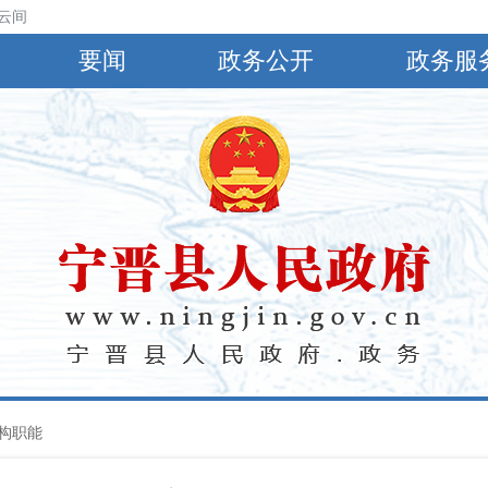
云间阴，有小到中雨，偏南风4～5级，阵风6～8级，最高气温30℃，最低
要闻
政务公开
政务服
构职能