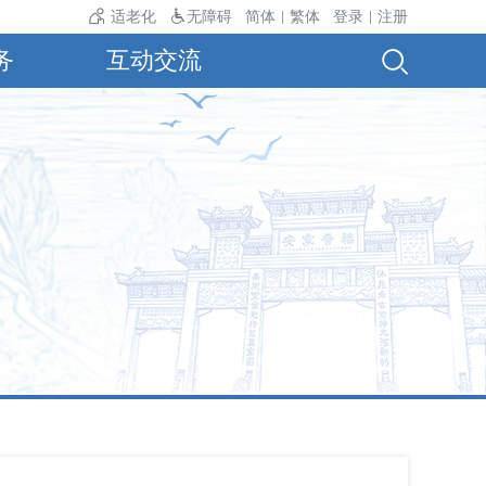
气温24℃。
适老化
无障碍
简体
繁体
登录
注册
|
|
务
互动交流