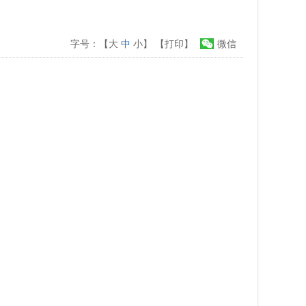
字号：【
大
中
小
】
【打印】
微信