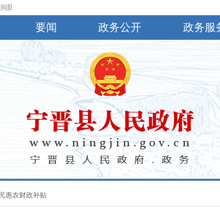
间阴，有小到中雨，偏南风4～5级，阵风6～8级，最高气温30℃，最低气
要闻
政务公开
政务服
民惠农财政补贴