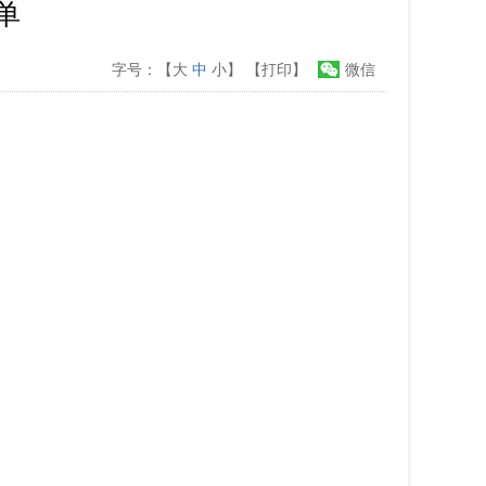
单
字号：【
大
中
小
】
【打印】
微信