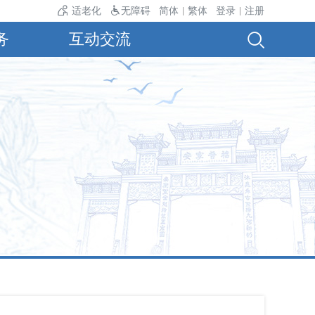
温24℃。
适老化
无障碍
简体
繁体
登录
注册
|
|
务
互动交流