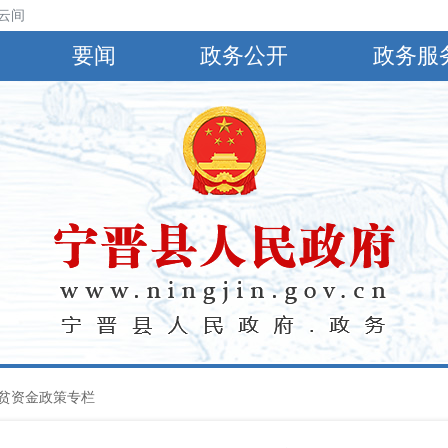
云间阴，有小到中雨，偏南风4～5级，阵风6～8级，最高气温30℃，最低
要闻
政务公开
政务服
贫资金政策专栏