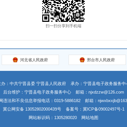
扫一扫分享到手机端
河北省人民政府
邢台市人民政府
主办：中共宁晋县委 宁晋县人民政府
承办：宁晋县电子政务服务中
后台维护：宁晋县电子政务服务中心
邮箱：njxdzzw@126.com
网违法和不良信息举报电话：0319-5886182
邮箱：njwxbxxjb@163
冀公网安备 13052802000439号
备案号：冀ICP备09002497号-1
网站标识码：1305280020
网站地图