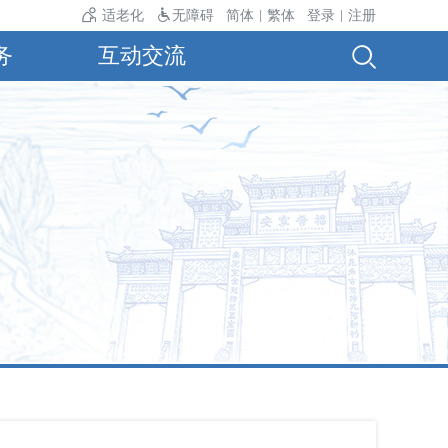
气温24℃。
适老化
无障碍
简体
繁体
登录
注册
|
|
务
互动交流