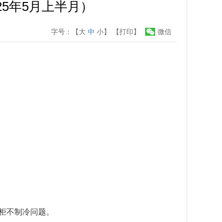
5年5月上半月）
字号：【
大
中
小
】
【打印】
微信
柜不制冷问题
。