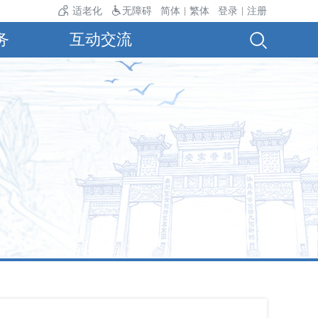
气温24℃。
适老化
无障碍
简体
繁体
登录
注册
|
|
务
互动交流