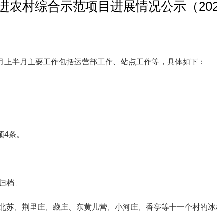
进农村综合示范项目进展情况公示（202
月上半月
主要工作包括运营部工作、站点工作
等
，具体如下：
频4条。
理归档。
北苏
、
荆里庄
、
藏庄
、
东黄
儿
营
、
小
河
庄
、
香亭等十一个村的冰