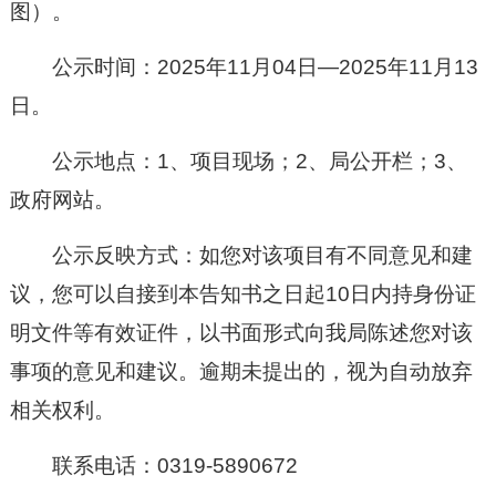
图
）
。
公示时间：20
25
年
11
月
04
日—20
25
年
11
月
13
日。
公示地点：1、项目现场
；
2、
局公开栏；
3、
政府网站
。
公示反映方式：如您对该项目有不同意见和建
议，您可以自接到本告知书之日起10日内持身份证
明文件等有效证件
，
以书面形式向我局陈述您对该
事项的意见和建议。逾期未提出的，视为自动放弃
相关权利。
联系电话：
0319-
5890672