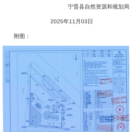
宁晋县
自然资源和
规划局
20
25
年
11
月
03
日
附图：