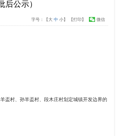
（批后公示）
字号：【
大
中
小
】
【打印】
微信
段羊盃村、孙羊盃村、段木庄村划定城镇开发边界的