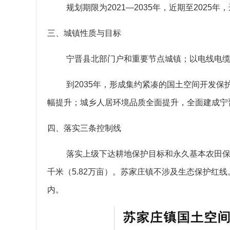
规划期限为
2021—2035
年，近期至
2025
年，
三、城镇性质与目标
宁晋县北部门户和重要节点城镇；以电线电
到
2035
年，形成集约紧凑的国土空间开发保
幅提升；城乡人居环境品质全面提升，全面建成宁
四、落实三条控制线
落实上级下达耕地保护目标和永久基本农田
千米（
5.
8
2
万亩）。
苏家庄
镇不涉及生态保护红线
内。