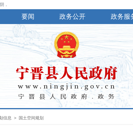
，有小到中雨，偏南风4～5级，阵风6～8级，最高气温30℃，最低气温2
要闻
政务公开
政务服
划信息
>
国土空间规划