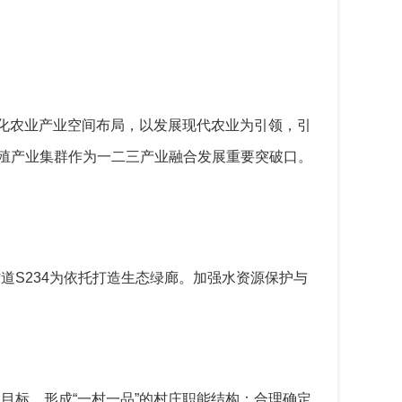
化农业产业空间布局，以发展现代农业为引领，
引
殖产业集群作为一二三产业融合发展重要突破口
。
省道
S234
为依托打造生态绿廊。
加强水资源保护与
为目标，形成
“
一村一品
”
的村庄职能结构；合理确定