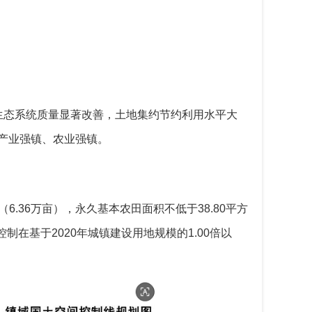
生态系统质量显著改善，土地集约节约利用水平大
产业强镇、农业强镇。
（
6.
36
万亩），永久基本农田面积不低于
38.
80
平方
控制在基于
2020
年城镇建设用地规模的
1.0
0
倍以