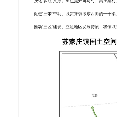
强化
“多点”
支撑。重点提升司马村、高庄窠村
促进
“
三
带
”
带动。以贯穿镇域东西向的一干渠
推动
“三
区
”
建设。立足地区发展特质，将镇域