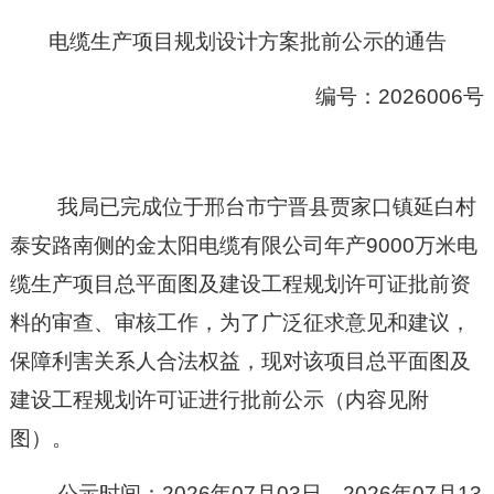
电缆生产项目规划设计方案
批前
公示的通告
编号：
20
26006
号
我局已完成位于邢台市宁晋县贾家口镇延白村
泰安路南侧的金太阳电缆有限公司年产
9000万米电
缆生产项目总平面图及建设工程规划许可证批前资
料
的
审查、
审
核
工作，为了广泛征求意见和建议，
保障利害关系人合法权益，现对
该项目
总平面图及
建设工程规划许可证
进行批前公示（
内容见附
图
）
。
公示时间：
20
26
年
07
月
03
日
—20
26
年
07
月
13