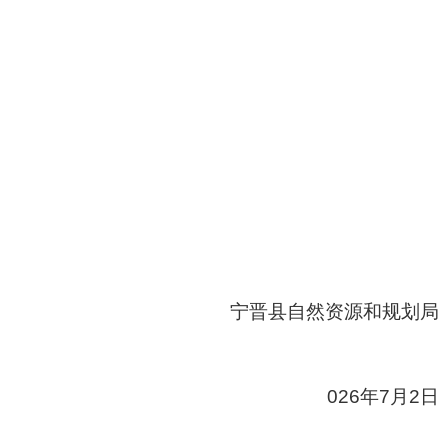
宁晋县
自然资源和
规划局
0
26
年
7
月
2
日