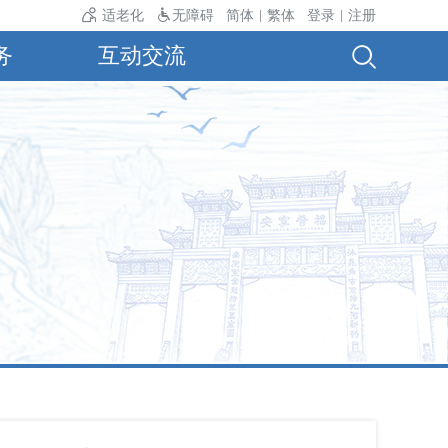
气温24℃。
适老化
无障碍
简体
繁体
登录
注册
|
|
务
互动交流