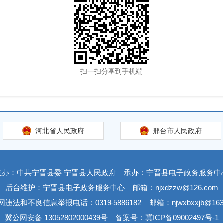
扫一扫分享到手机端
河北省人民政府
邢台市人民政府
主办：中共宁晋县委 宁晋县人民政府
承办：宁晋县电子政务服务中
后台维护：宁晋县电子政务服务中心
邮箱：njxdzzw@126.com
网违法和不良信息举报电话：0319-5886182
邮箱：njwxbxxjb@163
冀公网安备 13052802000439号
备案号：冀ICP备09002497号-1