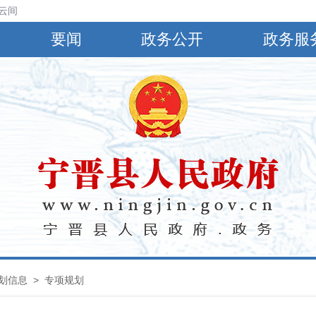
云间阴，有小到中雨，偏南风4～5级，阵风6～8级，最高气温30℃，最低
要闻
政务公开
政务服
划信息
>
专项规划