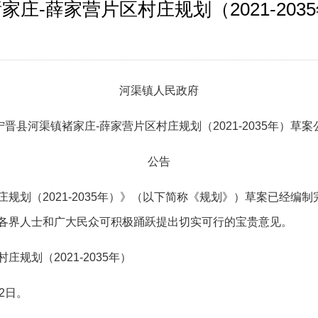
庄-薛家营片区村庄规划（2021-20
河渠
镇人民政府
宁晋县
河渠
镇
褚家庄
-薛家营
片区村庄规划（
2021-2035年）草
公
告
庄规划（
2021-2035年）》（以下简称《规划》）
草案已经编制
各界人士和
广大民众
可
积极踊跃提出切实可行的宝贵意见。
村庄规划（
2021-2035年）
2
日。