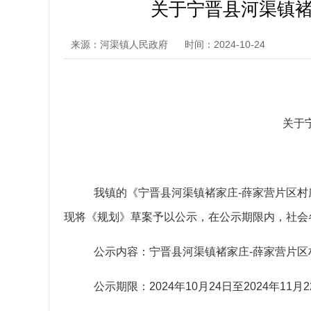
关于宁晋县河渠镇褚家
来源：河渠镇人民政府
时间：2024-10-24
关于
我镇的
《宁晋县
河渠
镇
褚家庄
-薛家营
片区村
现
将
《规划》草案予以公示，在公示期限内，
社会
公示内容：宁晋县
河渠
镇
褚家庄
-薛家营
片区
公示期限：
2024年10月
24
日至
2024年11月
2