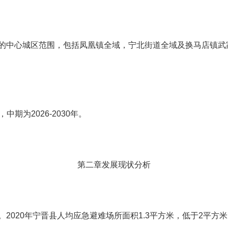
的中心城区范围，包括凤凰镇全域，宁北街道全域及换马店镇武
，中期为
2026-2030
年。
第二章发展现状分析
。
2020
年宁晋县人均应急避难场所面积
1.3
平方米，低于
2
平方米