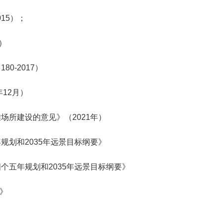
015
）；
）
标
180-2017
）
年
12
月）
难场所建设的意见》（
2021
年）
年规划和
2035
年远景目标纲要》
四个五年规划和
2035
年远景目标纲要》
》