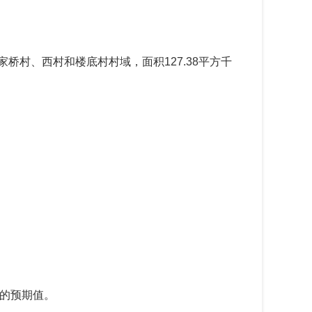
家桥村、西村和楼底村村域，面积
127.38
平方千
的预期值。