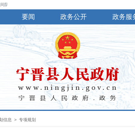
阴，有小到中雨，偏南风4～5级，阵风6～8级，最高气温30℃，最低气温
要闻
政务公开
政务服
划信息
>
专项规划