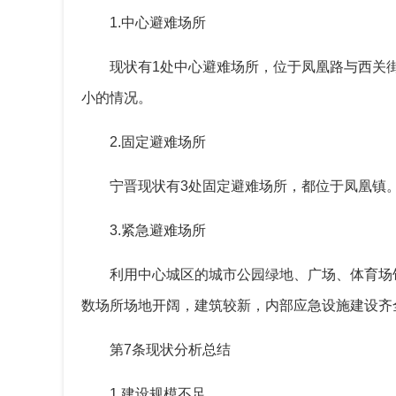
1.
中心避难场所
现状有
1
处中心避难场所，位于凤凰路与西关
小的情况。
2.
固定避难场所
宁晋现状有
3
处固定避难场所，都位于凤凰镇
3.
紧急避难场所
利用中心城区的城市公园绿地、广场、体育场
数场所场地开阔，建筑较新，内部应急设施建设齐
第
7
条现状分析总结
1.
建设规模不足