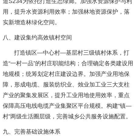
道
S234
为依托打造生态绿廊。
加强水资源保护与利
用
，提升水资源利用效率；加强林地资源保护，落
实新增造林绿化空间。
八、建设集约高效镇村空间
打造镇区
—
中心村
—
基层村三级镇村体系，打
造
“
一村一品
”
的村庄职能结构；合理确定各类建设用
地规模；统筹划定村庄建设边界。加强产业用地保
障，形成电缆、服装纺织业、烛业加工业三大支柱
产业的聚集发展区，提升工业用地使用效率，重点
保障高压电线电缆产业集聚区平台规模。构建
“
镇
—
村
”
两级生活圈层级，完善城乡公共服务设施配置。
九、完善基础设施体系