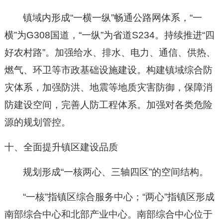
镇域内形成
“
一横一纵
”
畅通公路网体系，
“
一
横
”
为
G308
国道，
“
一纵
”
为省道
S234
。持续推进
“
四
好农村路
”
。
加强给水、排水、电力、通信、供热、
燃气、环卫等市政基础设施建设
。构建镇域综合防
灾体系，加强防洪、地震等地质灾害防御，保障消
防建设空间，完善人防工程体系。加强对各类危险
源的规划管控。
十、全面提升镇区建设品质
规划形成
“
一核两心、三轴四区
”
的空间结构。
“
一核
”
指镇区综合服务中心；
“
两心
”
指镇区形成
南部综合中心和北部产业中心。南部综合中心位于