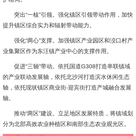
突出
“
一核
”
引领。强化镇区引领带动作用，加快
提升镇区综合实力和辐射带动能力。
强化
“
两心
”
支撑。加强镇区产业园区和洨口村产
业集聚区作为东汪镇产业中心的支撑作用。
促进
“
三轴
”
带动。依托国道
G308
打造串联镇域
的产业联动发展轴，依托北沙河打造滨水休闲生态
轴，依托现状镇区商业街
-
迎宾街打造产城融合发展
轴。
推动
“
两区
”
建设。立足地区发展特质，将镇域划
分为北部高效农业种植区和南部生态农业观光区。