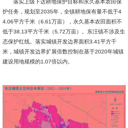
落实上级下达耕地保护目标和永久基本农田保
护任务，规划至
2035
年，全镇耕地保有量不低于
4
4.06
平方千米
（
6.61
万亩），永久基本农田面积不
低于
38.13
平方千米（
5.72
万亩）。东汪镇不涉及生
态保护红线。落实城镇开发边界面积
3.41
平方千
米，城镇开发边界扩展倍数控制在基于
2020
年城镇
建设用地规模的
1.07
倍以内。