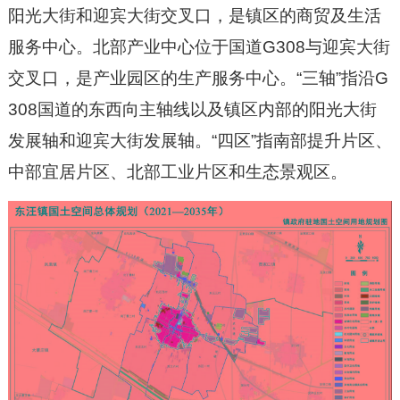
阳光大街和迎宾大街交叉口，是镇区的商贸及生活
服务中心。北部产业中心位于国道
G308
与迎宾大街
交叉口，是产业园区的生产服务中心。
“
三轴
”
指沿
G
308
国道的东西向主轴线以及镇区内部的阳光大街
发展轴和迎宾大街发展轴。
“
四区
”
指
南部提升片区
、
中部宜居片区
、北部工业片区
和生态景观区
。