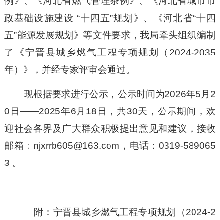
例》、《河北省燃气管理条例》、《河北省城市市
政基础设施建设 “十四五”规划》、《河北省“十四
五”能源发展规划》等文件要求，我局牵头组织编制
了《宁晋县城乡燃气工程专项规划（2
024
-
2035
年）》，并经专家评审会通过。
现根据要求进行公示，公示时间
为
2026年
5
月2
0
日
——2025年
6
月
18
日
，
共
30天
，
公示期间，欢
迎
社会各界
及广大群众积极提出
意见和建议
，
接收
邮箱：
njxrrb605@163.com
，
电话：
0319-589
065
3
。
附：
宁晋县城乡燃气工程专项规划（
2024-2