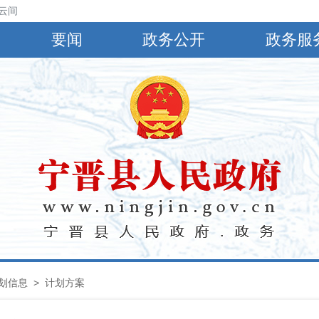
云间阴，有小到中雨，偏南风4～5级，阵风6～8级，最高气温30℃，最低气
要闻
政务公开
政务服
划信息
>
计划方案