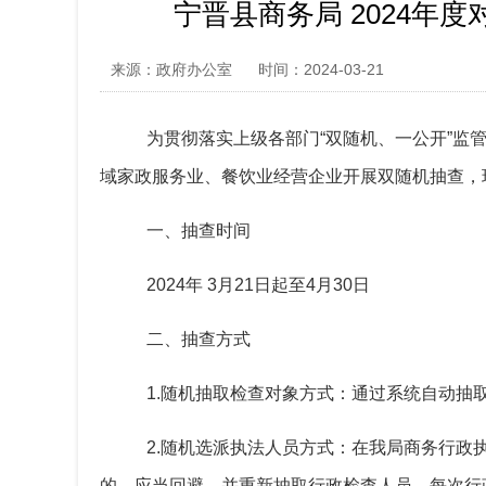
宁晋县商务局 2024
来源：政府办公室
时间：2024-03-21
为贯彻
落实上级各部门
“双随机、一公开”监
域
家政服务业、餐饮业经营企业
开展双随机
抽查，
一、抽查时间
202
4
年
3
月
21日
起至
4
月
30日
二、抽查方式
1.随机抽取检查对象方式：通过系统自动
2.随机选派执法人员方式：在我局商务行
的，应当回避，并重新抽取行政检查人员。每次行