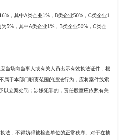
16%，其中A
类企业
1
%
，
B
类企业
50
%
，
C
类企业
1
例为
5%，其中A
类企业
1
%
，
B
类企业
50
%
，
C
类企
，应当场向当事人或有关人员出示有效执法证件，根
不属于本部门职责范围的违法行为，应将案件线索
予以立案处罚；涉嫌犯罪的，责任股室应依照有关
明执法，不得妨碍被检查单位的正常秩序。对于在抽