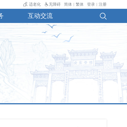
温24℃。
适老化
无障碍
简体
繁体
登录
注册
|
|
务
互动交流