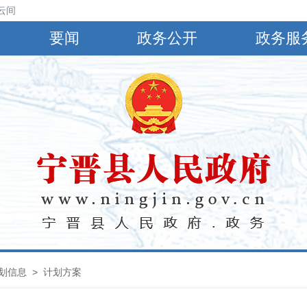
云间阴，有小到中雨，偏南风4～5级，阵风6～8级，最高气温30℃，最低
要闻
政务公开
政务服
划信息
>
计划方案