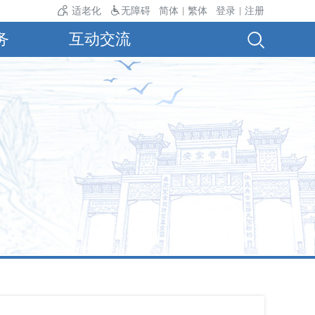
气温24℃。
适老化
无障碍
简体
繁体
登录
注册
|
|
务
互动交流