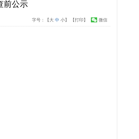
查前公示
字号：【
大
中
小
】
【打印】
微信