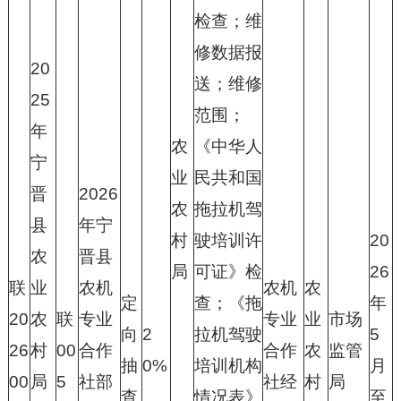
检查；维
修数据报
20
送；维修
25
范围；
年
农
《中华人
宁
业
民共和国
晋
2026
农
拖拉机驾
县
年宁
村
驶培训许
20
农
晋县
局
可证》检
26
联
业
农机
农机
农
定
查；《拖
年
20
农
联
专业
专业
业
市场
向
2
拉机驾驶
5
26
村
00
合作
合作
农
监管
抽
0%
培训机构
月
00
局
5
社部
社经
村
局
查
情况表》
至