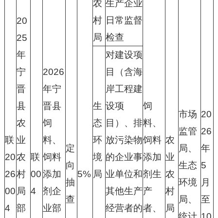
农
生产企业
村
日常监督
20
局
检查
25
年
对建设项
宁
2026
目（含海
晋
年宁
岸工程建
县
晋县
生
设项
饲
市场
20
农
饲
态
目）、排
料、
监管
26
联
业
料、
环
放污染物
饲料
农
定
局、
年
20
农
联
饲料
境
的企业事
添加
业
向
生态
5
26
村
00
添加
5%
局
业单位和
剂生
农
抽
环境
月
00
局
4
剂企
其他生产
产
村
查
局、
至
4
部
业部
经营者的
者、
局
统计
10