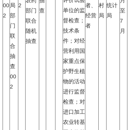
评价试验
农药
抽
月
00
局
2
者、
村
统计
单位的监
部门
查
至
2
部
经营
局
局
督检查；
联合
7
门
者
技术条
随机
月
联
件；对经
抽查
合
营利用国
抽
家重点保
查
护野生植
00
物的活动
2
进行监督
检查；对
进口加工
农业转基