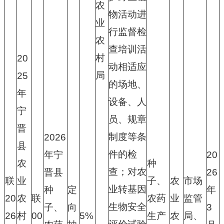
农
物活动进
业
行监督检
农
查培训活
村
20
动相适应
局
25
的场地、
年
设备、人
宁
员、规章
晋
制度等条
2026
县
件的检
年宁
20
农
种
查；对农
晋县
26
联
业
子、
农
市场
业转基因
种
定
年
20
农
联
农药
业
监管
生物安全
子、
向
3
26
村
00
5%
生产
农
局、