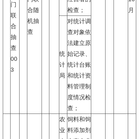
门
合随
检查；
月
联
机抽
对统计调
合
查
查对象依
抽
法建立原
查
统
始记录、
00
计
统计台账
3
局
和统计资
料管理制
度情况检
查；
农
饲料和饲
业
料添加剂