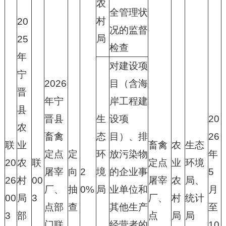
农
全管理状
村
20
况的监督
局
25
检查
年
对建设项
宁
2026
目（含海
晋
年宁
岸工程建
县
晋县
生
设项
20
农
畜禽
态
目）、排
26
联
业
畜禽
农
生态
定点
定
环
放污染物
年
20
农
联
定点
业
环境
屠宰
向
2
境
的企业事
5
26
村
00
屠宰
农
局、
厂、
抽
0%
局
业单位和
月
00
局
3
厂、
村
统计
点部
查
其他生产
至
3
部
点
局
局
门联
经营者的
10