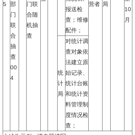
5
部
门联
营者
局
报送检
10
门
合随
查；维修
月
联
机抽
配件；
合
查
对统计调
抽
查对象依
查
法建立原
00
统
始记录、
4
计
统计台账
局
和统计资
料管理制
度情况检
查；