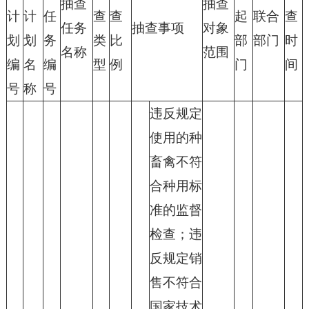
抽查
抽查
计
计
任
查
查
起
联合
查
任务
抽查事项
对象
划
划
务
类
比
部
部门
时
名称
范围
编
名
编
型
例
门
间
号
称
号
违反规定
使用的种
畜禽不符
合种用标
准的监督
检查；违
反规定销
售不符合
国家技术