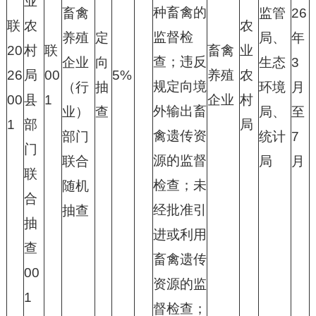
业
种畜禽的
畜禽
监管
26
联
农
农
监督检
养殖
定
局、
年
20
村
联
畜禽
业
查；违反
企业
向
生态
3
26
局
00
5%
养殖
农
规定向境
（行
抽
环境
月
00
县
1
企业
村
外输出畜
业）
查
局、
至
1
部
局
禽遗传资
部门
统计
7
门
源的监督
联合
局
月
联
检查；未
随机
合
经批准引
抽查
抽
进或利用
查
畜禽遗传
00
资源的监
1
督检查；