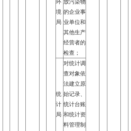
环
放污染物
境
的企业事
局
业单位和
其他生产
经营者的
检查；
对统计调
查对象依
法建立原
统
始记录、
计
统计台账
局
和统计资
料管理制