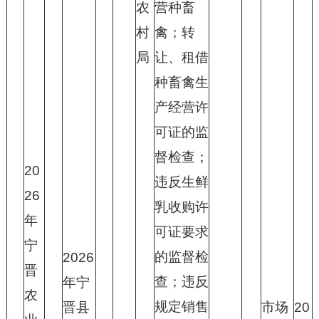
农
营种畜
村
禽；转
局
让、租借
种畜禽生
产经营许
可证的监
督检查；
20
违反生鲜
26
乳收购许
年
可证要求
宁
的监督检
2026
晋
查；违反
年宁
农
规定销售
晋县
市场
20