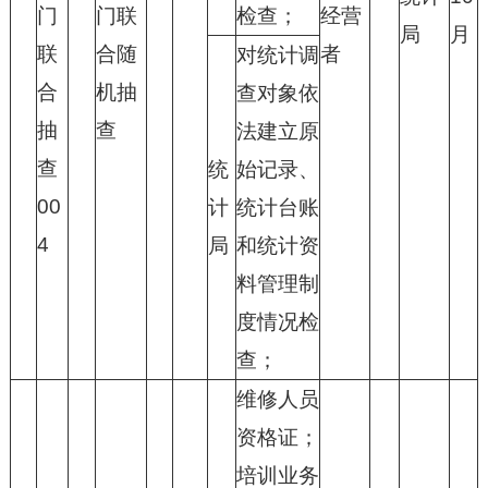
门
门联
检查；
经营
局
月
联
合随
者
对统计调
合
机抽
查对象依
抽
查
法建立原
查
统
始记录、
00
计
统计台账
4
局
和统计资
料管理制
度情况检
查；
维修人员
资格证；
培训业务