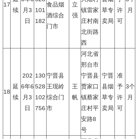
17
食品烟
立
续
月3
101
镇雷家
草专
许
月
酒综合
强
日
182
庄村南
卖局
可
门市
北街路
西
河北省
邢台市
202
130
宁晋县
宁晋县
宁晋
准
延
6年6
528
王现岭
王
贾家口
县烟
予
3个
18
续
月3
102
综合门
帆
镇蔡家
草专
许
月
日
756
市
庄村平
卖局
可
安路8
号