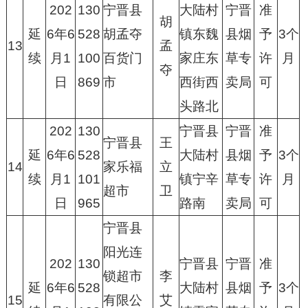
202
130
宁晋县
大陆村
宁晋
准
胡
延
6年6
528
胡孟夺
镇东魏
县烟
予
3个
13
孟
续
月1
100
百货门
家庄东
草专
许
月
夺
日
869
市
西街西
卖局
可
头路北
202
130
宁晋县
宁晋
准
宁晋县
王
延
6年6
528
大陆村
县烟
予
3个
14
家乐福
立
续
月1
101
镇宁辛
草专
许
月
超市
卫
日
965
路南
卖局
可
宁晋县
阳光连
202
130
宁晋县
宁晋
准
锁超市
李
延
6年6
528
大陆村
县烟
予
3个
15
有限公
艾