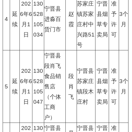
202
130
苏家庄
宁晋
准
宁晋县
延
6年6
528
赵
镇苏家
县烟
予
3个
4
进淼百
续
月1
105
霞
庄村中
草专
许
月
货门市
日
034
兴路51
卖局
可
号
宁晋县
段肖飞
202
130
宁晋县
宁晋
准
食品销
段
延
6年6
528
苏家庄
县烟
予
3个
5
售店
肖
续
月1
105
镇段木
草专
许
月
（个体
飞
日
047
庄村
卖局
可
工商
户）
202
130
宁晋县
宁晋县
宁晋
准