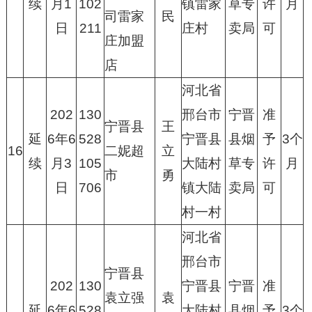
续
月1
102
镇雷家
草专
许
月
司雷家
民
日
211
庄村
卖局
可
庄加盟
店
河北省
202
130
邢台市
宁晋
准
宁晋县
王
延
6年6
528
宁晋县
县烟
予
3个
16
二妮超
立
续
月3
105
大陆村
草专
许
月
市
勇
日
706
镇大陆
卖局
可
村一村
河北省
邢台市
宁晋县
202
130
宁晋县
宁晋
准
袁立强
袁
延
6年6
528
大陆村
县烟
予
3个