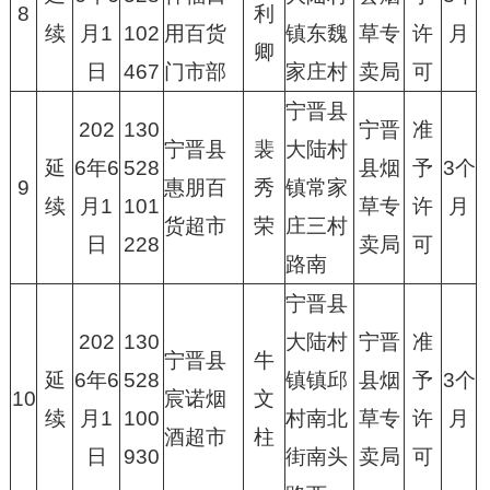
8
利
续
月1
102
用百货
镇东魏
草专
许
月
卿
日
467
门市部
家庄村
卖局
可
宁晋县
202
130
宁晋
准
宁晋县
裴
大陆村
延
6年6
528
县烟
予
3个
9
惠朋百
秀
镇常家
续
月1
101
草专
许
月
货超市
荣
庄三村
日
228
卖局
可
路南
宁晋县
202
130
大陆村
宁晋
准
宁晋县
牛
延
6年6
528
镇镇邱
县烟
予
3个
10
宸诺烟
文
续
月1
100
村南北
草专
许
月
酒超市
柱
日
930
街南头
卖局
可