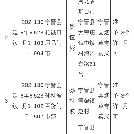
河北省
邢台市
202
130
宁晋县
宁晋县
宁晋
准
梁
延
6年6
528
柏铖日
大曹庄
县烟
予
3个
2
恒
续
月1
103
用品门
镇中镇
草专
许
月
彬
日
904
市
村海河
卖局
可
东路61
号
202
130
宁晋县
宁晋
准
孙
宁晋县
延
6年6
528
孙持波
县烟
予
3个
3
持
河渠镇
续
月1
102
百货门
草专
许
月
波
赵村
日
507
市部
卖局
可
宁晋县