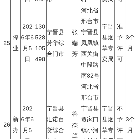
河北省
邢台市
202
130
宁晋
准
宁晋县
张
宁晋县
停
6年6
528
县烟
予
3个
25
芳华综
端
凤凰镇
业
月5
105
草专
许
月
合门市
芳
西关街
日
498
卖局
可
中段路
南82号
河北省
邢台市
202
宁晋县
宁晋县
宁晋
不
谷
新
6年6
汇诺百
贾家口
县烟
予
3个
26
杰
办
月5
货综合
镇小河
草专
许
月
旋