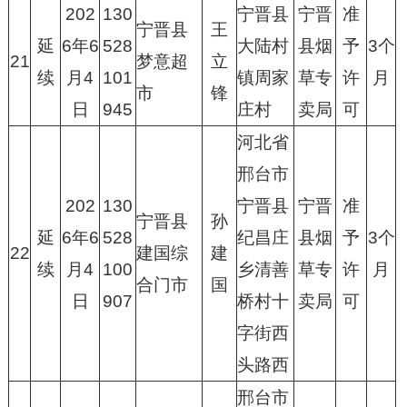
202
130
宁晋县
宁晋
准
宁晋县
王
延
6年6
528
大陆村
县烟
予
3个
21
梦意超
立
续
月4
101
镇周家
草专
许
月
市
锋
日
945
庄村
卖局
可
河北省
邢台市
202
130
宁晋县
宁晋
准
宁晋县
孙
延
6年6
528
纪昌庄
县烟
予
3个
22
建国综
建
续
月4
100
乡清善
草专
许
月
合门市
国
日
907
桥村十
卖局
可
字街西
头路西
邢台市