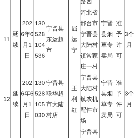
路西
河北省
202
130
邢台市
宁晋
准
宁晋县
屈
延
6年6
528
宁晋县
县烟
予
3个
11
东运超
运
续
月1
104
大陆村
草专
许
月
市
宁
日
536
镇常家
卖局
可
庄一村
宁晋县
202
130
宁晋县
宁晋
准
王
大陆村
延
6年6
528
联华超
县烟
予
3个
12
利
镇农机
续
月1
105
市大陆
草专
许
月
红
配件市
日
030
村店
卖局
可
场
宁晋县