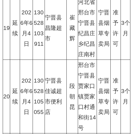
河北省
202
130
邢台市
宁晋
准
宁晋县
崔
延
6年6
528
宁晋县
县烟
予
3个
19
昌隆超
藏
续
月4
103
纪昌庄
草专
许
月
市
辉
日
911
乡纪昌
卖局
可
庄南村
邢台市
宁晋县
202
130
宁晋县
宁晋
准
段
贾家口
延
6年6
528
佳诚超
县烟
予
3个
20
朝
镇贾家
续
月4
105
市便利
草专
许
月
昆
口村通
日
055
店
卖局
可
和街14
号