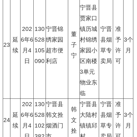
宁晋县
贾家口
202
130
宁晋锦
镇历城
宁晋
准
董
延
6年6
528
绣家园
村锦绣
县烟
予
3个
23
子
续
月4
105
超市便
家园小
草专
许
月
宁
日
090
利店
区南楼
卖局
可
3单元
物业东
临
202
130
宁晋县
宁晋县
宁晋
准
韩
延
6年6
528
韩文拴
大陆村
县烟
予
3个
24
文
续
月4
102
烟酒门
镇镇邱
草专
许
月
拴
日
382
市
村
卖局
可