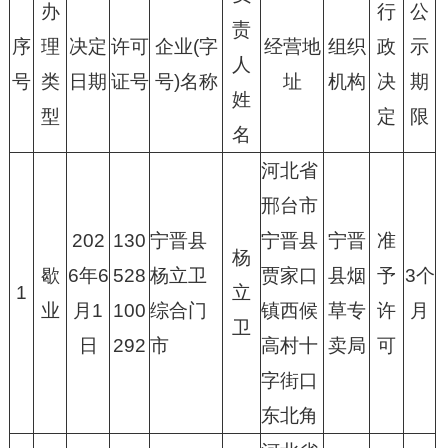
办
行
公
责
序
理
决定
许可
企业(字
经营地
组织
政
示
人
号
类
日期
证号
号)名称
址
机构
决
期
姓
型
定
限
名
河北省
邢台市
202
130
宁晋县
宁晋县
宁晋
准
杨
歇
6年6
528
杨立卫
贾家口
县烟
予
3个
1
立
业
月1
100
综合门
镇西候
草专
许
月
卫
日
292
市
高村十
卖局
可
字街口
东北角