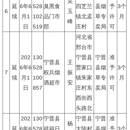
吴
延
6年6
528
臭黑食
四芝兰
县烟
予
3个
6
玉
续
月1
102
品门市
镇北孟
草专
许
月
峰
日
519
部
庄村
卖局
可
河北省
邢台市
202
130
宁晋县
宁晋
准
宁晋县
王
延
6年6
528
贾家口
县烟
予
3个
7
权兵烟
振
续
月1
100
镇朱家
草专
许
月
酒超市
安
日
857
庄村东
卖局
可
西街西
头路北
202
130
宁晋县
宁晋县
宁晋
准
杨
延
6年6
528
祥福日
大陆村
县烟
予
3个