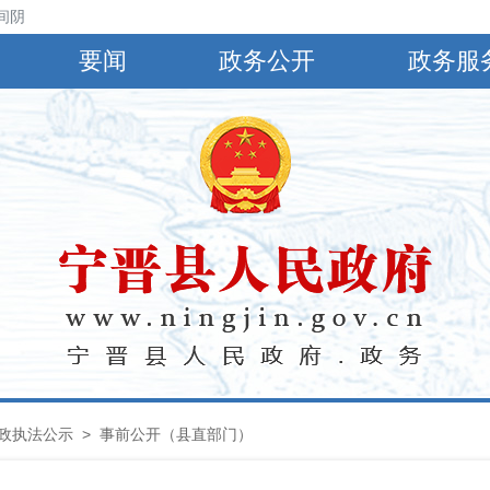
阴，有小到中雨，偏南风4～5级，阵风6～8级，最高气温30℃，最低气温
要闻
政务公开
政务服
政执法公示
> 事前公开（县直部门）