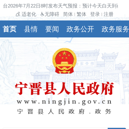
台2026年7月22日8时发布天气预报：预计今天白天到夜间
适老化
无障碍
简体
繁体
登录
注册
|
|
首页
县情
要闻
政务公开
政务服