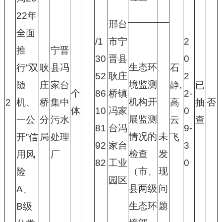
22年
邢台
全面
/1
市宁
2
推
宁晋
30
晋县
0
生态环
行“双
耿
县冯
石
52
耿庄
2
境监测
随
庄
家台
静,
已
个
86
桥镇
2-
机构开
2
机、
桥
集中
高
抽
否
体
10
冯家
0
展监测
一公
分
污水
云
查
81
台冯
9-
情况的
未
开”信
局
处理
飞
92
家台
3
检查
发
用风
厂
82
工业
0
（市、
现
险
园区
县两级
问
A、
生态环
题
B级