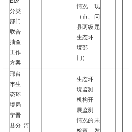
E级
情况
现
分类
（市、
问
部门
县两级
题
联合
生态环
抽查
境部
工作
门）
方案
邢台
生态环
市生
境监测
态环
机构开
境局
展监测
宁晋
情况的
未
县分
河
检查
发