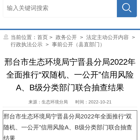
当前位置：
首页
>
政务公开
>
法定主动公开内容
>
行政执法公示
> 事前公开（县直部门）
邢台市生态环境局宁晋县分局2022年
全面推行“双随机、一公开”信用风险
A、B级分类部门联合抽查结果
来源：生态环境分局
时间：2022-10-21
邢台市生态环境局宁晋县分局2022年全面推行“双
随机、一公开”信用风险A、B级分类部门联合抽查
结果