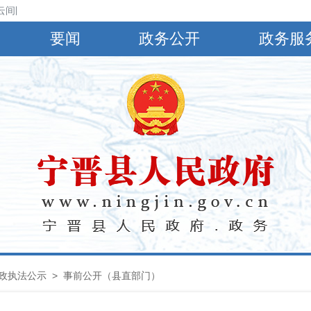
间阴，有小到中雨，偏南风4～5级，阵风6～8级，最高气温30℃，最低气
要闻
政务公开
政务服
政执法公示
> 事前公开（县直部门）