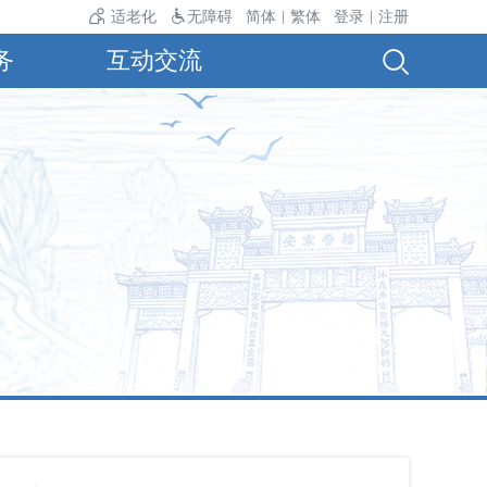
温24℃。
适老化
无障碍
简体
繁体
登录
注册
|
|
务
互动交流