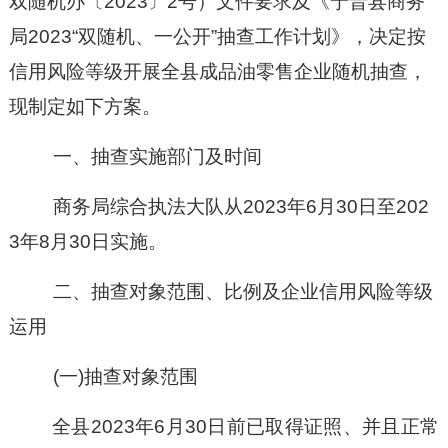
双随机办〔
2023
〕
2
号
）
文件要求及《宁晋县商务
局
2023“
双随机、一公开
”抽查工作计划》
，决定
按
信用风险等级
开展
全县成品油零售企业随机
抽查，
现
制定
如下
方案。
一、抽查
实施部门及
时间
商务局综合执法大队从
202
3
年
6
月
30
日至
202
3
年
8
月
3
0
日
实施
。
二、抽查对象范围、比例及企业信用风险等级
运用
(一)抽查对象范围
全县
2023年6月30日前已取得证照、并且正常