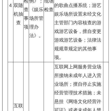
检
例》；
现场
4
双随
的歌曲点播系统；游艺
查
《娱乐
检查
机抽
娱乐场所设置未经文化
事
场所管
查
主管部门内容核查的游
项
理办
戏游艺设备，擅自变更
法》。
游戏游艺设备；法律法
规规章规定的其他事
项。
互联网上网服务营业场
所接纳未成年人进入营
业场所；擅自停止实施
经营管理技术措施；未
悬挂《网络文化经营许
互联
可证》或者未成年人禁