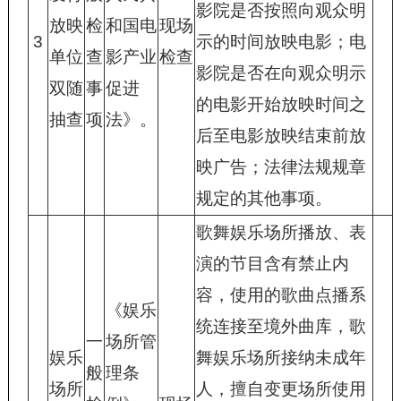
影院是否按照向观众明
放映
检
和国电
现场
3
示的时间放映电影；电
单位
查
影产业
检查
影院是否在向观众明示
双随
事
促进
的电影开始放映时间之
抽查
项
法》。
后至电影放映结束前放
映广告；法律法规规章
规定的其他事项。
歌舞娱乐场所播放、表
演的节目含有禁止内
容，使用的歌曲点播系
《娱乐
统连接至境外曲库，歌
一
场所管
娱乐
舞娱乐场所接纳未成年
般
理条
场所
人，擅自变更场所使用