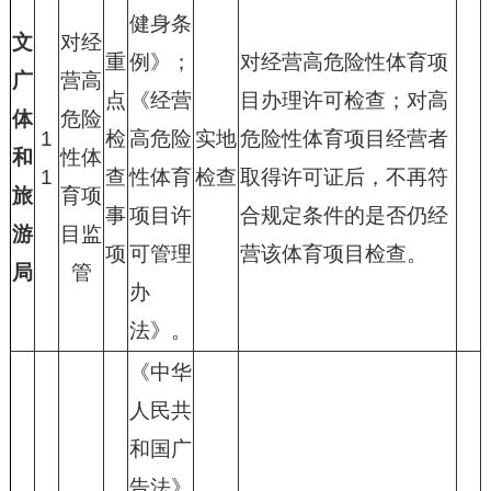
健身条
文
对经
重
例》；
对经营高危险性体育项
广
营高
点
《经营
目办理许可检查；对高
体
危险
1
检
高危险
实地
危险性体育项目经营者
和
性体
1
查
性体育
检查
取得许可证后，不再符
旅
育项
事
项目许
合规定条件的是否仍经
游
目监
项
可管理
营该体育项目检查。
局
管
办
法》。
《中华
人民共
和国广
告法》