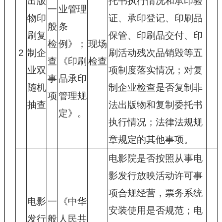
出版
托书执行情况和承印验
一
业管理
物印
证、承印登记、印刷品
般
条
刷复
保管、印刷品交付、印
检
例》；
现场
2
制企
刷活动残次品销毁等五
查
《印刷
检查
业双
项制度落实情况；对复
事
品承印
随机
制企业检查是否复制非
项
管理规
抽查
法出版物和复制委托书
定》。
执行情况；法律法规规
章规定的其他事项。
电影院是否按照从事电
影发行放映活动许可事
项合规经营，票务系统
电影
一
《中华
安装使用是否规范；电
发行
般
人民共