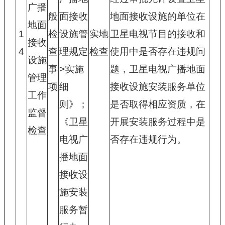
广播
般
面接收
地面接收设施的单位在
地面
1
检
设施管
实地
卫星电视节目的接收和
接收
4
查
理规定
检查
使用中是否存在违规问
设施
事
>实施
题，卫星电视广播地面
管理
项
细
接收设施安装服务单位
工作
则》；
是否取得相应资质，在
监督
《卫星
开展安装服务过程中是
检查
电视广
否存在违规行为。
播地面
接收设
施安装
服务暂