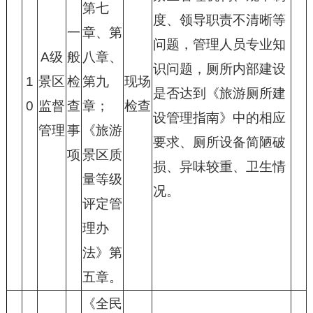
第七
度、领导职责不清晰等
一
章、第
问题，管理人员专业知
A级
般
八章、
识问题，厕所内部建设
1
景区
检
第九
现场
是否达到《旅游厕所建
0
监督
查
章；
检查
设管理指南》中的相应
管理
事
《旅游
要求、厕所设备简陋破
项
景区质
损、异味较重、卫生情
量等级
况。
评定管
理办
法》第
五章。
《全民