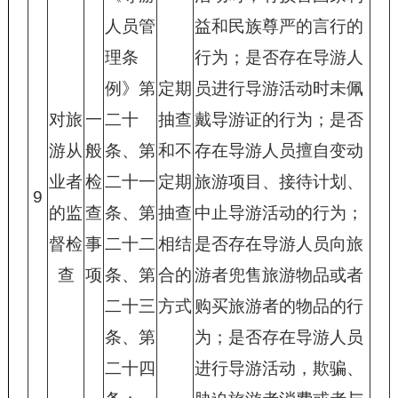
人员管
益和民族尊严的言行的
理条
行为；是否存在导游人
例》第
定期
员进行导游活动时未佩
对旅
一
二十
抽查
戴导游证的行为；是否
游从
般
条、第
和不
存在导游人员擅自变动
业者
检
二十一
定期
旅游项目、接待计划、
9
的监
查
条、第
抽查
中止导游活动的行为；
督检
事
二十二
相结
是否存在导游人员向旅
查
项
条、第
合的
游者兜售旅游物品或者
二十三
方式
购买旅游者的物品的行
条、第
为；是否存在导游人员
二十四
进行导游活动，欺骗、