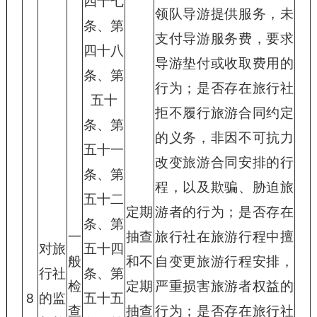
四十七
领队导游提供服务，未
条、第
支付导游服务费，要求
四十八
导游垫付或收取费用的
条、第
行为；是否存在旅行社
五十
拒不履行旅游合同约定
条、第
的义务，非因不可抗力
五十一
改变旅游合同安排的行
条、第
程，以及欺骗、胁迫旅
五十二
定期
游者的行为；是否存在
条、第
一
抽查
旅行社在旅游行程中擅
对旅
五十四
般
和不
自变更旅游行程安排，
行社
条、第
检
定期
严重损害旅游者权益的
8
的监
五十五
查
抽查
行为；是否存在旅行社