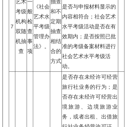
艺术
一
抽查
《社会
是否与申报材料显示的
考级
般
和不
艺术水
内容相符合；社会艺术
机构
检
定期
7
平考级
水平考级活动是否在有
双随
查
抽查
管理办
效期内；是否按照已批
机抽
事
相结
法》。
准的考级备案材料进行
查
项
合的
社会艺术水平考级活
方式
动。
是否存在未经许可经营
旅行社业务的行为；是
否存在未经许可经营出
境旅游、边境旅游业
务，或者出租、出借旅
行社业务经营许可证，