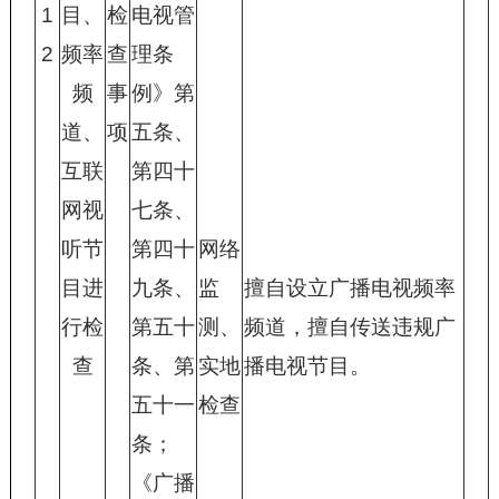
1
目、
检
电视管
2
频率
查
理条
频
事
例》第
道、
项
五条、
互联
第四十
网视
七条、
听节
第四十
网络
目进
九条、
监
擅自设立广播电视频率
行检
第五十
测、
频道，擅自传送违规广
查
条、第
实地
播电视节目。
五十一
检查
条；
《广播