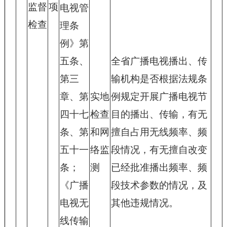
监督
项
电视管
检查
理条
例》第
五条、
全省广播电视播出、传
第三
输机构是否根据法规条
章、第
实地
例规定开展广播电视节
四十七
检查
目的播出、传输，有无
条、第
和网
擅自占用无线频率、频
五十一
络监
段情况，有无擅自改变
条；
测
已经批准播出频率、频
《广播
段技术参数的情况，及
电视无
其他违规情况。
线传输