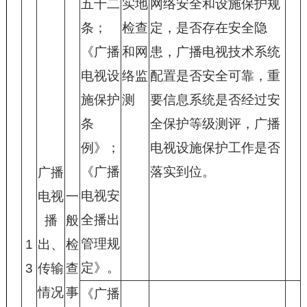
五十二
实地
网络安全和设施保护规
条；
检查
定，是否存在安全隐
《广播
和网
患，广播电视技术系统
电视设
络监
配置是否安全可靠，重
施保护
测
要信息系统是否经过安
条
全保护等级测评，广播
例》；
电视设施保护工作是否
《广播
落实到位。
广播
电视安
电视
一
全播出
播
般
管理规
1
出、
检
定》。
3
传输
查
情况
事
《广播