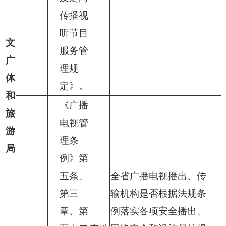
传播视
听节目
文
服务管
广
理规
体
定》。
和
《广播
旅
电视管
游
理条
局
例》第
五条、
全省广播电视播出、传
第三
输机构是否根据法规条
章、第
例落实各项安全播出、