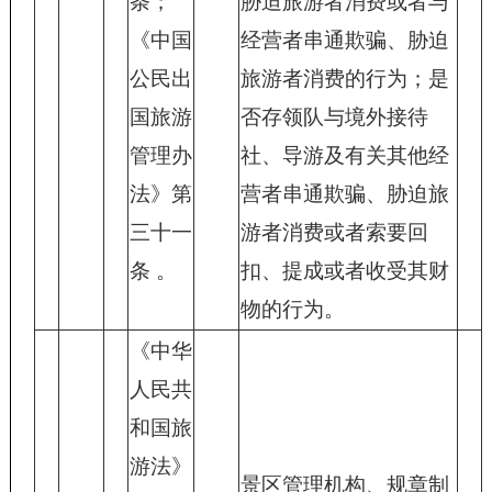
条；
胁迫旅游者消费或者与
《中国
经营者串通欺骗、胁迫
公民出
旅游者消费的行为；是
国旅游
否存领队与境外接待
管理办
社、导游及有关其他经
法》第
营者串通欺骗、胁迫旅
三十一
游者消费或者索要回
条 。
扣、提成或者收受其财
物的行为。
《中华
人民共
和国旅
游法》
景区管理机构、规章制