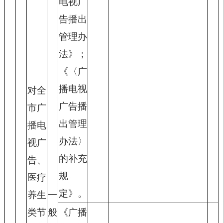
电视广
告播出
管理办
法》；
《〈广
播电视
对全
广告播
市广
出管理
播电
办法〉
视广
的补充
告、
规
医疗
定》。
养生
一
类节
般
《广播