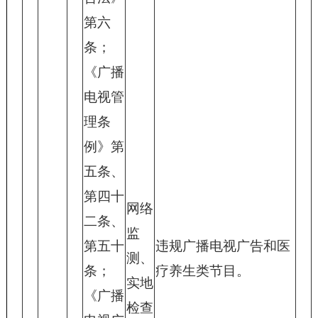
第六
条；
《广播
电视管
理条
例》第
五条、
第四十
网络
二条、
监
第五十
违规广播电视广告和医
测、
条；
疗养生类节目。
实地
《广播
检查