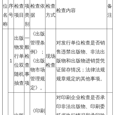
位
序
检查
项
检查依
检查
备
检查内容
名
号
项目
类
据
方式
注
称
别
《出版
出版
一
管理条
对发行单位检查是否销
物发
般
例》；
售违禁出版物、非法出
行单
检
现场
1
《出版
版物和出版物进销货凭
位双
查
检查
物市场
证留存情况；法律法规
随机
事
管理规
规章规定的其他事项。
抽查
项
定》。
对印刷企业检查是否承
印非法出版物、印刷委
《印刷