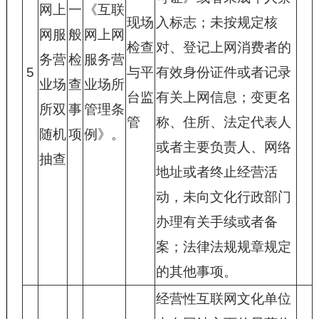
网上
一
《互联
现场
入标志；未按规定核
网服
般
网上网
检查
对、登记上网消费者的
务营
检
服务营
5
与平
有效身份证件或者记录
业场
查
业场所
台监
有关上网信息；变更名
所双
事
管理条
管
称、住所、法定代表人
随机
项
例》。
或者主要负责人、网络
抽查
地址或者终止经营活
动，未向文化行政部门
办理有关手续或者备
案；法律法规规章规定
的其他事项。
经营性互联网文化单位