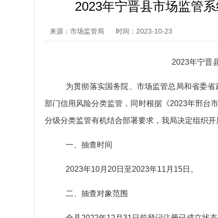
2023年宁晋县市场监管
来源：市场监管局
时间：2023-10-23
20
23
年
宁晋
为贯彻
落实国务院、市场监管总局和省委省
部门信用风险分类监管，同时根据《
2023年邢
分级分类监管有机结合部署要求，我局决定组织开展
一、抽查时间
20
23
年
10
月
20
日至
20
23
年
11
月
15
日。
二、抽查对象范围
全县
2022年12月31日前登记注册已成立状