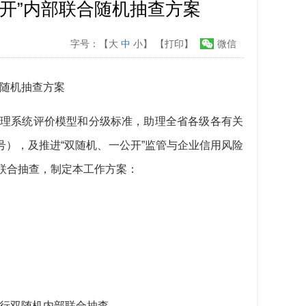
公开”内部联合随机抽查方案
字号：【
大
中
小
】
【打印】
微信
合随机
抽查
方案
理系统评价模型和分级标准，助理全省各级各有关
1号），及推进“双随机、一公开”监管与企业信用风险
联合
抽查
，制定
本
工作
方案
：
行双随机内部联合抽查
。