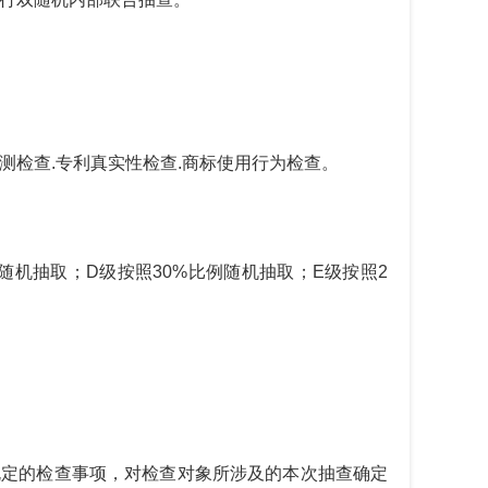
检测检查.专利真实性检查.商标使用行为检查。
随机抽取
；
D级
按照
30
%比例随机抽取
；
E级
按照
2
规定的检查事项，对检查对象所涉及的本次抽查确定