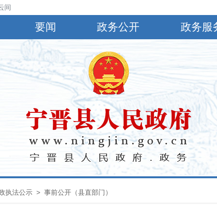
间阴，有小到中雨，偏南风4～5级，阵风6～8级，最高气温30℃，最低气
要闻
政务公开
政务服
政执法公示
> 事前公开（县直部门）