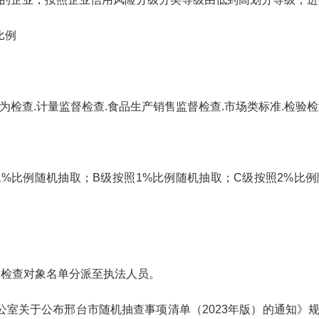
比例
行为检查.计量监督检查.食品生产销售监督检查.市场类标准.检验
1
%比例随机抽取
；
B级
按照
1
%比例随机抽取
；
C级
按照
2
%比例
取检查对象名单分派至
执法人员。
公室关于公布邢台市随机抽
查事项清单（
2023
年版）
的通知
》