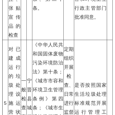
张贴
条。
行政主管部门
宣传
批准同意。
品的
检查
《中华人民共
对已
定期
和国固体废物
建成
组织
污染环境防治
运行
开展
法》第十条；
的垃
检
一
宁
《城市市容和
圾处
查、
是否按照国家
般
晋
环境卫生管理
理设
日常
生活垃圾处理
检
县
条例》第四
5
施运
进行
标准规范开展
查
城
条；《城市生
营状
监督
运行管理工