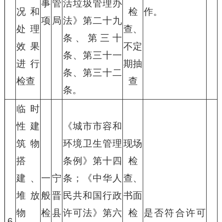
事
管
活垃圾管理办
况和
检
作。
项
局
法》第二十九
处理
查、
条、第三十
效果
不定
条、第三十一
进行
期抽
条、第三十二
检查
查
条。
临时
性建
《城市市容和
筑物
环境卫生管理
现场
搭
条例》第十四
检
建、
一
宁
条；《中华人
查、
堆放
般
晋
民共和国行政
书面
物
检
县
许可法》第六
检
是否符合许可
6