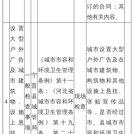
订的合同；其
他有关内容。
设置
大型
户外
城市设置大型
广告
《城市市容和
户外广告及在
及城
环境卫生管理
城市建筑物、
一
宁
市建
条例》第十一
构筑物和其他
般
晋
筑
条；《河北省
设施上悬挂、
检
县
现场
4
物、
城市市容和环
张贴宣传品
查
城
检查
设施
境卫生管理条
等，是否经过
事
管
上悬
例》第十九
市、县城市市
项
局
挂、
条、第二十
容和环境卫生