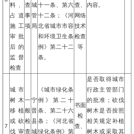
料、
查
城
十一条、第六
查、
内容。
占道
事
管
十二条；《河
网络
施工
项
局
北省城市市容
技术
审批
和环境卫生条
检查
后的
例》第二十二
等
监督
条。
检查
是否取得城市
城市
《城市绿化条
行政主管部门
树木
一
宁
例》第二十
的批准；砍伐
书面
移植
般
晋
条、第二十六
树木是否按照
检
或砍
检
县
条；《河北省
相关规定补植
7
查、
伐审
查
城
绿化条例》第
树木或采取其