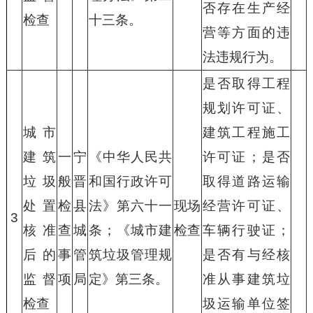
否存在生产经
检查
十三条。
营等方面的违
法违规行为。
是否取得工程
规划许可证、
城市
建筑工程施工
建筑
一
宁
《中华人民共
许可证；是否
垃圾
般
晋
和国行政许可
取得道路运输
处置
检
县
法》第六十一
现场
经营许可证、
3
核准
查
城
条；《城市建
检查
车辆行驶证；
后的
事
管
筑垃圾管理规
是否有与经核
监督
项
局
定》第三条。
准从事建筑垃
检查
圾运输单位签