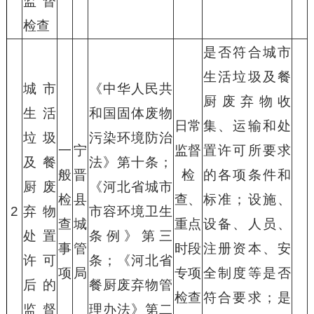
监督
检查
是否符合城市
生活垃圾及餐
城市
《中华人民共
厨废弃物收
生活
和国固体废物
日常
集、运输和处
垃圾
污染环境防治
一
宁
监督
置许可所要求
及餐
法》第十条；
般
晋
检
的各项条件和
厨废
《河北省城市
检
县
查、
标准；设施、
2
弃物
市容环境卫生
查
城
重点
设备、人员、
处置
条例》第三
事
管
时段
注册资本、安
许可
条；《河北省
项
局
专项
全制度等是否
后的
餐厨废弃物管
检查
符合要求；是
监督
理办法》第二