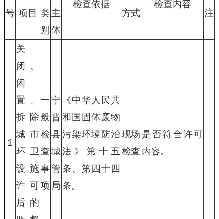
检查依据
检查内容
号
项目
类
主
方式
注
别
体
关
闭、
闲
置、
一
宁
《中华人民共
拆除
般
晋
和国固体废物
城市
检
县
污染环境防治
现场
是否符合许可
1
环卫
查
城
法》第十五
检查
内容。
设施
事
管
条、第四十四
许可
项
局
条。
后的