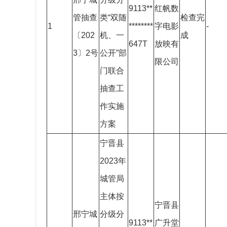
9113**
红帆数
管抽查
类“双随
检查完
1
********
字电影
-
〔202
机、一
成
647T
放映有
3〕2号
公开”部
限公司
门联合
抽查工
作实施
方案
宁晋县
2023年
城管局
主体按
宁晋县
邢宁城
分级分
9113
**
广升堂