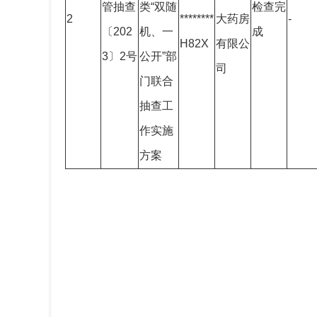
管抽查
类“双随
检查完
2
********
大药房
-
〔202
机、一
成
H82X
有限公
3〕2号
公开”部
司
门联合
抽查工
作实施
方案