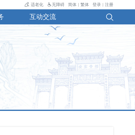
温24℃。
适老化
无障碍
简体
繁体
登录
注册
|
|
务
互动交流