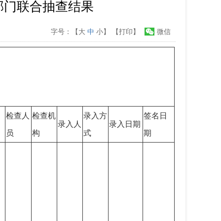
”部门联合抽查结果
字号：【
大
中
小
】
【打印】
微信
检查人
检查机
录入方
签名日
录入人
录入日期
员
构
式
期