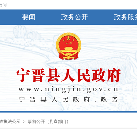
云间阴，有小到中雨，偏南风4～5级，阵风6～8级，最高气温30℃，最低气
要闻
政务公开
政务服
政执法公示
> 事前公开（县直部门）