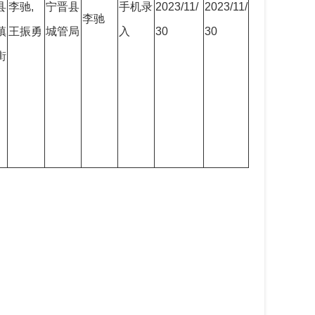
县
李驰,
宁晋县
手机录
2023/11/
2023/11/
李驰
镇
王振勇
城管局
入
30
30
街