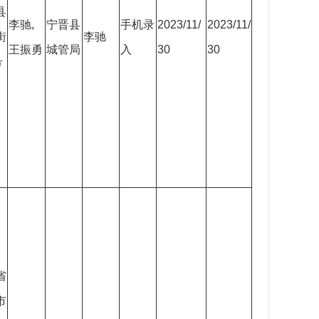
县
李驰,
宁晋县
手机录
2023/11/
2023/11/
街
李驰
王振勇
城管局
入
30
30
号
省
市