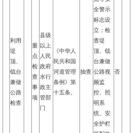
全警示
标志设
立；检
县级
利用
查堤
重
以上
堤
《中华人
顶、戗
点
人民
顶、
民共和国
台兼做
检
政府
戗台
河道管理
抽查
公路视
否
查
水行
兼做
条例》第
频监
事
政主
公路
十五条。
控、照
项
管部
检查
明系
门
统、安
全护栏