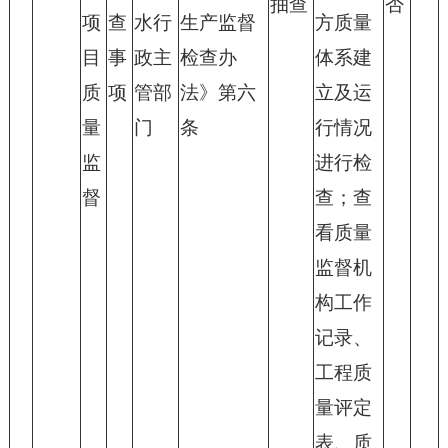
抽查
否
项
查
水行
生产监督
方质量
目
事
政主
检查办
体系建
质
项
管部
法》第六
立及运
量
门
条
行情况
监
进行检
督
查；查
看质量
监督机
构工作
记录、
工程质
量评定
表、质