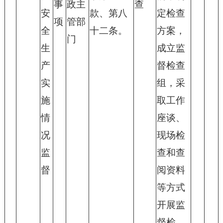
事
政主
查
安
款、第八
定检查
项
管部
全
十二条。
方案，
门
生
成立监
产
督检查
实
组，采
施
取工作
情
座谈、
况
现场检
监
查和查
督
阅资料
等方式
开展监
督检