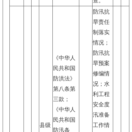
查。
防汛抗
旱责任
制落实
情况；
防汛抗
《中华人
旱预案
民共和国
修编情
防洪法》
况；水
第八条第
利工程
三款；
安全度
《中华人
汛准备
民共和国
县级
工作情
防汛条