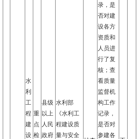
录，是
否对建
设各方
资质和
人员进
行了复
核；查
水
看质量
利
监督机
工
县级
水利部
构工作
程
重
以上
《水利工
记录，
建
点
人民
程建设质
是否对
设
检
政府
量与安全
参建各