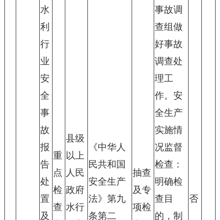
水
事故调
利
查组做
行
好事故
业
调查处
安
理工
全
作。安
事
全生产
故
实施情
县级
报
《中华人
况监督
重
以上
告
民共和国
检查：
点
人民
抽查
处
安全生产
明确检
检
政府
及专
置
法》第九
查目
否
查
水行
项检
及
条第二
的，制