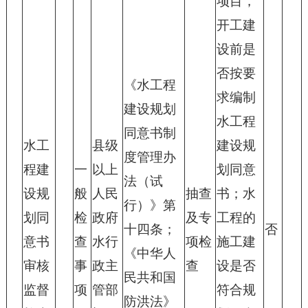
项目，
开工建
设前是
否按要
《水工程
求编制
建设规划
水工程
同意书制
水工
县级
建设规
度管理办
程建
一
以上
划同意
法（试
设规
般
人民
抽查
书；水
行）》第
划同
检
政府
及专
工程的
十四条；
否
意书
查
水行
项检
施工建
《中华人
审核
事
政主
查
设是否
民共和国
监督
项
管部
符合规
防洪法》