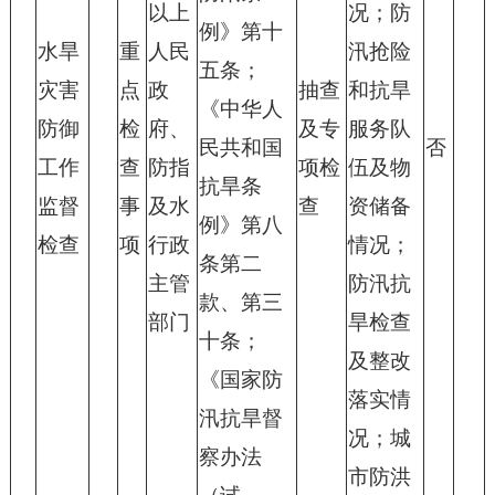
以上
况；防
例》第十
水旱
重
人民
汛抢险
五条；
灾害
点
政
抽查
和抗旱
《中华人
防御
检
府、
及专
服务队
民共和国
否
工作
查
防指
项检
伍及物
抗旱条
监督
事
及水
查
资储备
例》第八
检查
项
行政
情况；
条第二
主管
防汛抗
款、第三
部门
旱检查
十条；
及整改
《国家防
落实情
汛抗旱督
况；城
察办法
市防洪