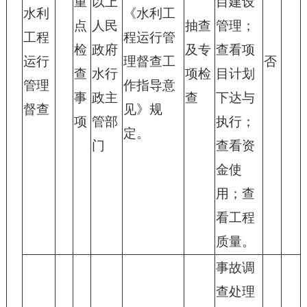
重
以上
目建设
水利
《水利工
点
人民
抽查
管理；
工程
程运行管
检
政府
及专
查看项
运行
理督查工
否
查
水行
项检
目计划
管理
作指导意
事
政主
查
下达与
督查
见》规
项
管部
执行；
定。
门
查看资
金使
用；查
看工程
质量。
事故调
查处理