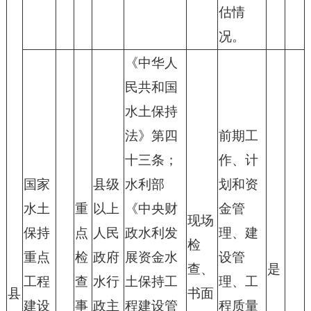
估情
况。
《中华人
民共和国
水土保持
法》第四
前期工
十三条；
作、计
国家
县级
水利部
划和资
水土
重
以上
《中央财
金管
现场
保持
点
人民
政水利发
理、建
检
重点
检
政府
展资金水
设管
查、
是
工程
查
水行
土保持工
理、工
县
书面
建设
事
政主
程建设管
程质量