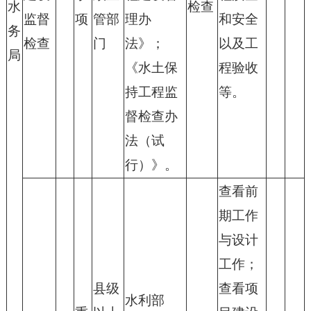
水
检查
监督
项
管部
理办
和安全
务
检查
门
法》；
以及工
局
《水土保
程验收
持工程监
等。
督检查办
法（试
行）》。
查看前
期工作
与设计
工作；
县级
查看项
水利部