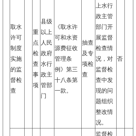
上水行
政主管
县级
取水
《取水许
部门开
重
以上
许可
可和水资
展监督
点
人民
抽查
制度
源费征收
检查情
检
政府
及专
实施
管理条
况，对
否
查
水行
项检
的监
例》第三
监督检
事
政主
查
督检
十八条第
查中发
项
管部
查
一款。
现的问
门
题组织
整改情
况。
监督检