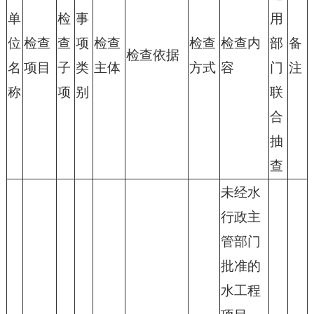
单
检
事
用
位
检查
查
项
检查
检查
检查内
部
备
检查依据
名
项目
子
类
主体
方式
容
门
注
称
项
别
联
合
抽
查
未经水
行政主
管部门
批准的
水工程