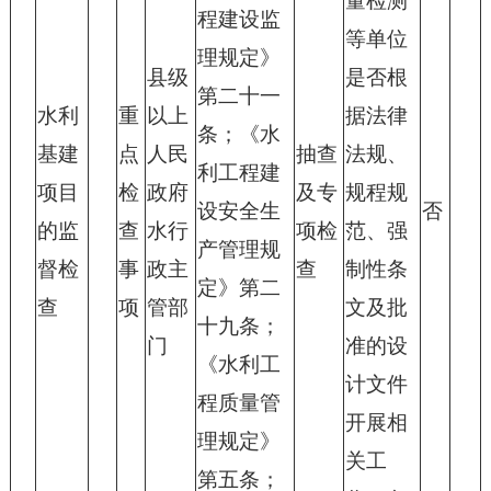
量检测
程建设监
等单位
理规定》
县级
是否根
第二十一
水利
重
以上
据法律
条；《水
基建
点
人民
抽查
法规、
利工程建
项目
检
政府
及专
规程规
设安全生
否
的监
查
水行
项检
范、强
产管理规
督检
事
政主
查
制性条
定》第二
查
项
管部
文及批
十九条；
门
准的设
《水利工
计文件
程质量管
开展相
理规定》
关工
第五条；