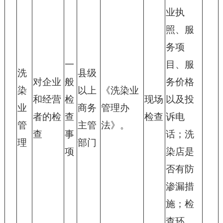
业执
照、服
务项
一
目、服
洗
县级
对企业
般
务价格
染
以上
《洗染业
和经营
检
现场
以及投
业
商务
管理办
者的检
查
检查
诉电
管
主管
法》。
查
事
话；洗
理
部门
项
染店是
否有防
渗漏措
施；检
查环