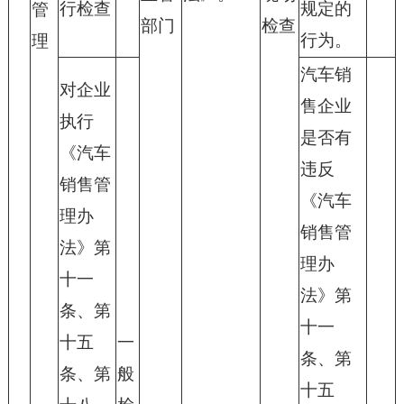
行检查
规定的
管
部门
检查
行为。
理
汽车销
对企业
售企业
执行
是否有
《汽车
违反
销售管
《汽车
理办
销售管
法》第
理办
十一
法》第
条、第
十一
十五
一
条、第
条、第
般
十五