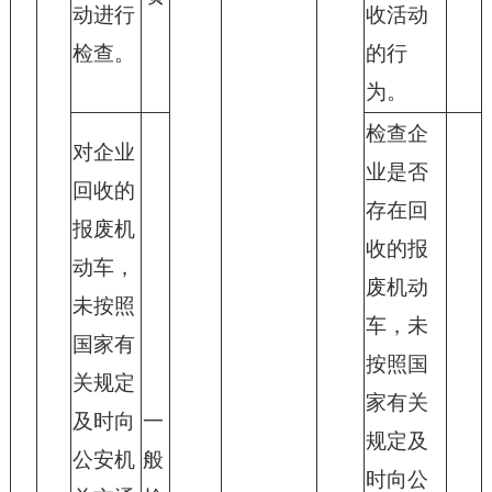
动进行
收活动
检查。
的行
为。
检查企
对企业
业是否
回收的
存在回
报废机
收的报
动车，
废机动
未按照
车，未
国家有
按照国
关规定
家有关
及时向
一
规定及
公安机
般
时向公