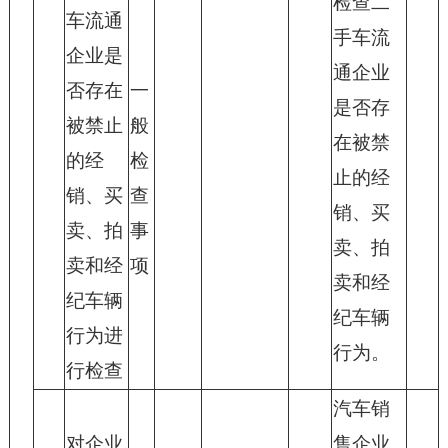
检查二
车流通
手车流
企业是
通企业
否存在
一
是否存
被禁止
般
在被禁
的经
检
止的经
销、买
查
销、买
卖、拍
事
卖、拍
卖和经
项
卖和经
纪车辆
纪车辆
行为进
行为。
行检查
汽车销
对企业
售企业