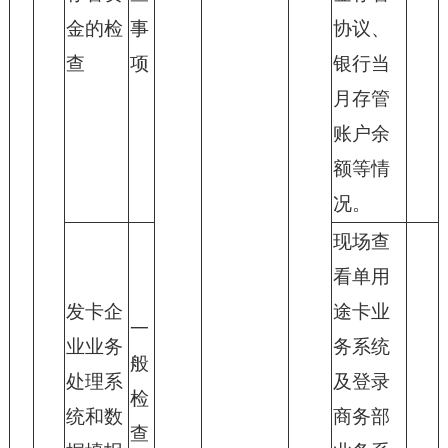
金的检
事
协议、
查
项
银行当
月存管
账户余
额等情
况。
现场查
看单用
发卡企
途卡业
一
业业务
务系统
般
处理系
及登录
检
统和数
商务部
查