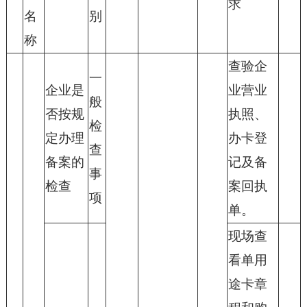
求
名
别
称
查验企
一
企业是
业营业
般
否按规
执照、
检
定办理
办卡登
查
备案的
记及备
事
检查
案回执
项
单。
现场查
看单用
途卡章