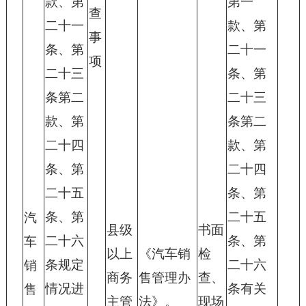
款、第
第一
查
二十一
款、第
事
条、第
二十一
项
二十三
条、第
条第二
二十三
款、第
条第二
二十四
款、第
条、第
二十四
二十五
条、第
条、第
二十五
汽
县级
书面
二十六
条、第
车
以上
《汽车销
检
条规定
二十六
销
商务
售管理办
查、
情况进
条有关
售
主管
法》。
现场