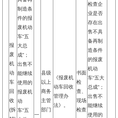
检查企
制造条
业是否
件的报
存在出
废机动
售不具
车“五
备再制
报
大总
造条件
废
成”；
的报废
机
出售不
机动
动
县级
书面
能继续
《报废机
车“五大
车
以上
检
使用的
动车回收
总成”；
回
商务
查、
报废机
管理办
出售不
收
主管
现场
动
法》。
能继续
(拆
部门
检查
车“五
一
使用的