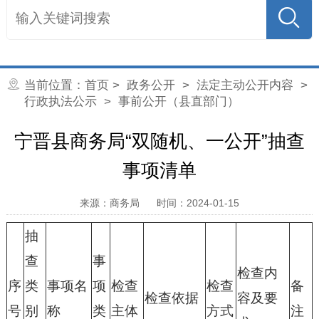
当前位置：
首页
>
政务公开
>
法定主动公开内容
>
行政执法公示
> 事前公开（县直部门）
宁晋县商务局“双随机、一公开”抽查
事项清单
来源：商务局
时间：2024-01-15
抽
查
事
检查内
序
类
事项名
项
检查
检查
备
检查依据
容及要
号
别
称
类
主体
方式
注