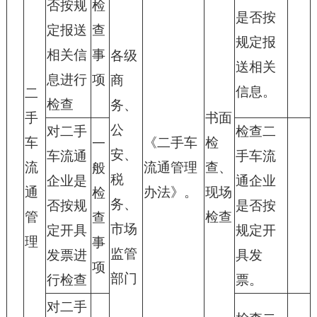
否按规
检
是否按
定报送
查
规定报
相关信
事
各级
送相关
息进行
项
商
信息。
二
检查
务、
手
书面
公
对二手
检查二
车
《二手车
检
一
安、
车流通
手车流
流
流通管理
查、
般
税
企业是
通企业
通
办法》。
现场
检
务、
否按规
是否按
管
检查
查
市场
定开具
规定开
理
事
监管
发票进
具发
项
部门
行检查
票。
对二手