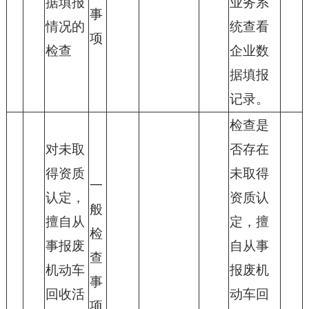
据填报
业务系
事
情况的
统查看
项
检查
企业数
据填报
记录。
检查是
对未取
否存在
得资质
未取得
一
认定，
资质认
般
擅自从
定，擅
检
事报废
自从事
查
机动车
报废机
事
回收活
动车回
项