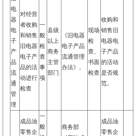
电
对经营
器
收购和
者收购
一
电
县级
现场
销售旧
和销售
般
《旧电器
子
以上
检
电器电
旧电器
检
电子产品
产
商务
查、
子产品
电子产
查
流通管理
品
主管
书面
的活动
品的活
事
办法》。
流
部门
检查
是否规
动进行
项
通
范。
检查
管
理
一
成品油
成品油
般
商务部
零售企
零售企