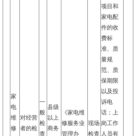
项目和
家电配
件的收
费标
准、质
量规
范、质
保期限
以及投
家
一
诉电
电
县级
般
《家电维
话；上
维
对经营
以上
检
修服务业
现场
岗工作
修
者的检
商务
查
管理办
检查
人员有