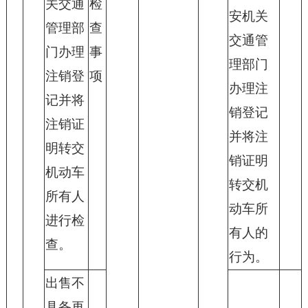
关交通
检
安机关
管理部
查
交通管
门办理
事
理部门
注销登
项
办理注
记并将
销登记
注销证
并将注
明转交
销证明
机动车
转交机
所有人
动车所
进行检
有人的
查。
行为。
出售不
具备再