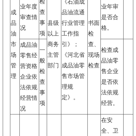
检
《石油成
业年度
业年审
查
成
品油流通
审查情
是否合
事
品
县级
行业管理
书面
况
格。
项
油
以上
工作指
检
市
商务
引》；
查、
成品油
一
检查成
场
主管
《河北省
现场
零售经
般
品油零
管
部门
成品油零
检查
营资格
检
售企业
理
售市场管
企业依
查
是否依
理规
法依规
事
法依规
定》。
经营情
项
经营。
况
在安
全、卫