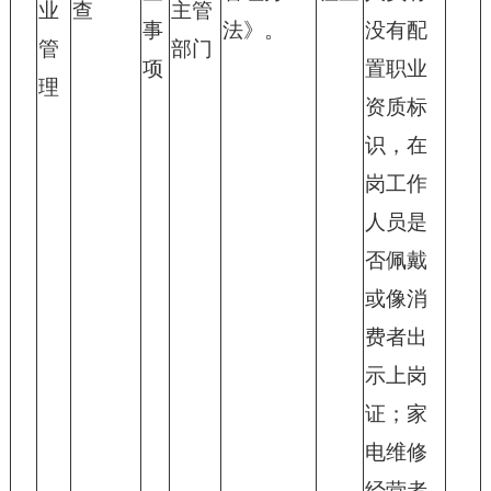
业
查
主管
事
法》。
没有配
管
部门
项
置职业
理
资质标
识，在
岗工作
人员是
否佩戴
或像消
费者出
示上岗
证；家
电维修
经营者