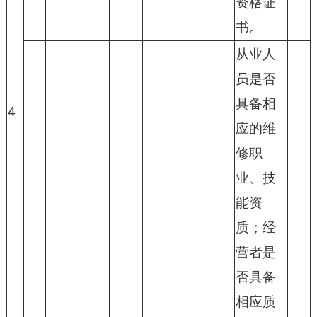
资格证
书。
从业人
员是否
具备相
4
应的维
修职
业、技
能资
质；经
营者是
否具备
相应质