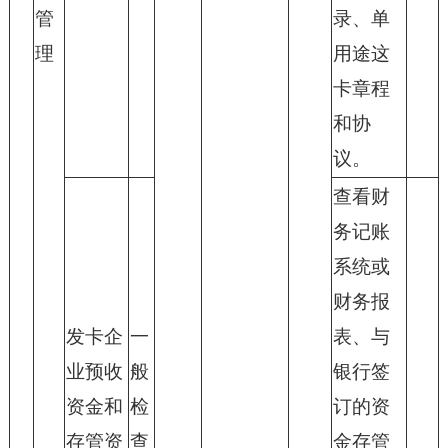
管
录、单
理
用途这
卡章程
和协
议。
查看财
务记账
系统或
财务报
发卡企
一
表、与
业预收
般
银行签
资金和
检
订的资
存管资
查
金存管