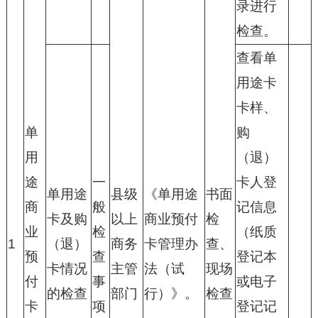
录进行
检查。
查看单
用途卡
卡样、
单
购
用
（退）
途
一
卡人登
单用途
县级
《单用途
书面
商
般
记信息
卡及购
以上
商业预付
检
业
检
（纸质
1
（退）
商务
卡管理办
查、
预
查
登记本
卡情况
主管
法（试
现场
付
事
或电子
的检查
部门
行）》。
检查
卡
项
登记记