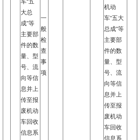
车“五
机动
大总
一
车“五大
成”等
般
总成”等
主要部
检
主要部
件的数
查
件的数
量、型
事
量、型
号、流
项
号、流
向等信
向等信
息并上
息并上
传至报
传至报
废机动
废机动
车回收
车回收
信息系
信息系