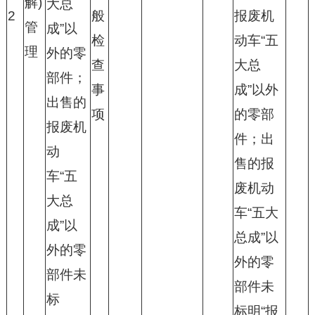
解)
大总
2
般
报废机
管
成”以
检
动车“五
理
外的零
查
大总
部件；
事
成”以外
出售的
项
的零部
报废机
件；出
动
售的报
车“五
废机动
大总
车“五大
成”以
总成”以
外的零
外的零
部件未
部件未
标
标明“报