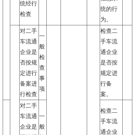
统经行
统的行
检查
为。
对二手
检查二
一
车流通
手车流
般
企业是
通企业
检
否按规
是否按
查
定进行
规定进
事
备案进
行备
项
行检查
案。
对二手
检查二
车流通
一
手车流
企业是
般
通企业