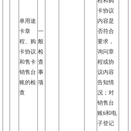
程和购
卡协议
单用途
内容是
卡章
一
否符合
程、购
般
要求，
卡协议
检
询问章
和售卡
查
程或协
销售台
事
议内容
账的检
项
告知情
查
况；对
销售台
账ti和电
子登记