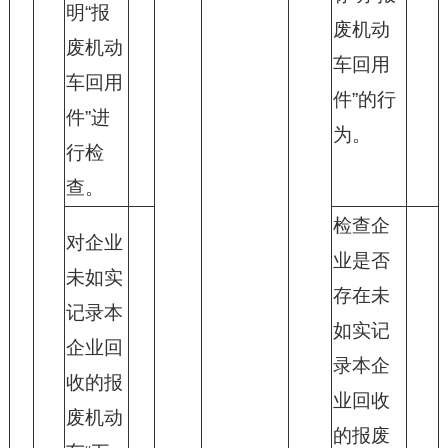
明“报
废机动
废机动
车回用
车回用
件”的行
件”进
为。
行检
查。
检查企
对企业
业是否
未如实
存在未
记录本
如实记
企业回
录本企
收的报
业回收
废机动
的报废