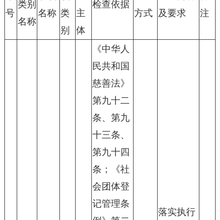
类别
检查依据
号
名称
类
主
方式
及要求
注
名称
别
体
《中华人
民共和国
慈善法》
第九十二
条、第九
十三条、
第九十四
条；《社
会团体登
记管理条
落实执行