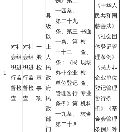
例》第二
《中华人
十四条、
县
民共和国
第二十九
级
慈善法》
条、第三
书面
以
《社会团
十条、第
检
对社
对社
一
上
体登记管
三十二
查、
会组
会组
般
人
理条例》
条；《民
现场
织进
织进
检
民
《民办非
1
办非企业
检
行监
行监
查
政
企业单位
单位登记
查、
督检
督检
事
府
登记管理
管理暂行
专业
查
查
项
民
暂行条
条例》第
机构
政
例》《基
十九条、
核查
部
金会管理
第二十四
门
条例》等