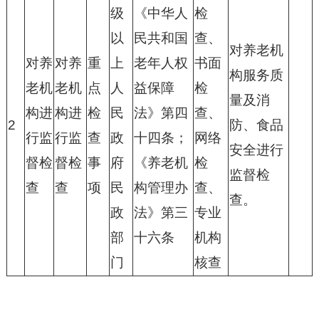
级
《中华人
检
以
民共和国
查、
对养老机
对养
对养
重
上
老年人权
书面
构服务质
老机
老机
点
人
益保障
检
量及消
构进
构进
检
民
法》第四
查、
2
防、食品
行监
行监
查
政
十四条；
网络
安全进行
督检
督检
事
府
《养老机
检
监督检
查
查
项
民
构管理办
查、
查。
政
法》第三
专业
部
十六条
机构
门
核查