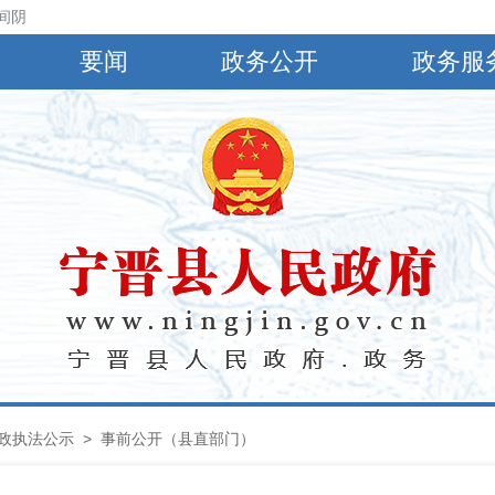
阴，有小到中雨，偏南风4～5级，阵风6～8级，最高气温30℃，最低气温
要闻
政务公开
政务服
政执法公示
> 事前公开（县直部门）