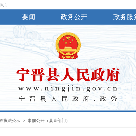
间阴，有小到中雨，偏南风4～5级，阵风6～8级，最高气温30℃，最低气
要闻
政务公开
政务服
政执法公示
> 事前公开（县直部门）