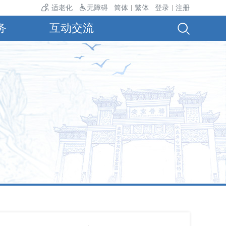
温24℃。
适老化
无障碍
简体
繁体
登录
注册
|
|
务
互动交流