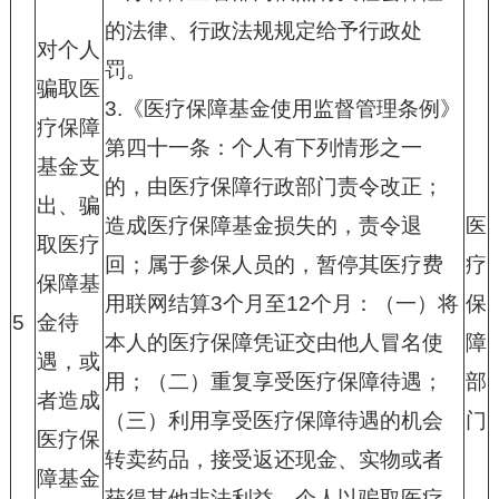
的法律、行政法规规定给予行政处
对个人
罚。
骗取医
3.
《医疗保障基金使用监督管理条例》
疗保障
第四十一条：个人有下列情形之一
基金支
的，由医疗保障行政部门责令改正；
出、骗
造成医疗保障基金损失的，责令退
医
取医疗
回；属于参保人员的，暂停其医疗费
疗
保障基
用联网结算
3
个月至
12
个月：（一）将
保
5
金待
本人的医疗保障凭证交由他人冒名使
障
遇，或
用；（二）重复享受医疗保障待遇；
部
者造成
（三）利用享受医疗保障待遇的机会
门
医疗保
转卖药品，接受返还现金、实物或者
障基金
获得其他非法利益。个人以骗取医疗