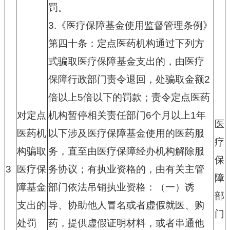
罚。
3.
《医疗保障基金使用监督管理条例》
第四十条：定点医药机构通过下列方
式骗取医疗保障基金支出的，由医疗
保障行政部门责令退回，处骗取金额
2
倍以上
5
倍以下的罚款；责令定点医药
对定点
机构暂停相关责任部门
6
个月以上
1
年
医
医药机
以下涉及医疗保障基金使用的医药服
疗
构骗取
务，直至由医疗保障经办机构解除服
保
3
医疗保
务协议；有执业资格的，由有关主管
障
障基金
部门依法吊销执业资格：（一）诱
部
支出的
导、协助他人冒名或者虚假就医、购
门
处罚
药，提供虚假证明材料，或者串通他