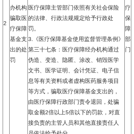
办机构
医疗保障主管部门依照有关社会保险
疗
骗取医
的法律、行政法规规定给予行政处
保
2
疗保障
罚。
障
基金支
3.
《医疗保障基金使用监督管理条例》
部
出的处
第三十七条：医疗保障经办机构通过
门
罚
伪造、变造、隐匿、涂改、销毁医学
文书、医学证明、会计凭证、电子信
息等有关资料或者虚构医药服务项目
等方式，骗取医疗保障基金支出的，
由医疗保障行政部门责令退回，处骗
取金额
2
倍以上
5
倍以下的罚款，对直
接负责的主管人员和其他直接责任人
员依法给予处分。