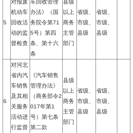
对报废
车回收管理
县级
机动车
办法》（国
以上
省级、
省级、
5
回收活
务院令第71
商务
市级、
市级、
动的监
5号）第四
主管
县级
县级
督检查
条、第十六
部门
条
对河北
省内汽
《汽车销售
县级
车销售
管理办法》
以上
省级、
省级、
及其相
（商务部令2
6
商务
市级、
市级、
关服务
017年第1
主管
县级
县级
活动进
号）第七条
部门
行监督
第二款