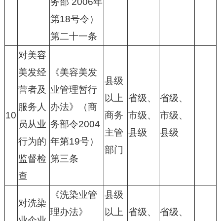
务部 2006年
第18号令）
第二十一条
对美容
美发经
《美容美发
县级
营者及
业管理暂行
以上
省级、
省级、
服务人
办法》（商
10
商务
市级、
市级、
员从业
务部令2004
主管
县级
县级
行为的
年第19号）
部门
监督检
第三条
查
《洗染业管
县级
对洗染
理办法》
以上
省级、
省级、
业企业