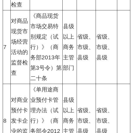
检查
《商品现货
对商品
市场交易特
县级
现货市
别规定（试
以上
省级、
省级、
场经营
7
行）》（商
商务
市级、
市级、
活动的
务部2013年
主管
县级
县级
监督检
第3号令）第
部门
查
二十条
《单用途商
对商业
业预付卡管
县级
预付卡
理办法（试
以上
省级、
省级、
8
发卡企
行）》（商
商务
市级、
市级、
业的监
务部令2012
主管
县级
县级