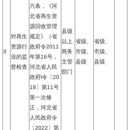
六条，《河
北省再生资
源回收管理
县级
对再生
规定》（省
以上
省级、
省级、
资源行
政府令2011
3
商务
市级、
市级、
业的监
年第16号，
主管
县级
县级
督检查
河北省人民
部门
政府l令〔20
19〕第11号
第一次修
正，河北省
人民政府令
〔2022〕第