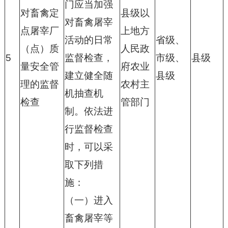
门应当加强
对畜禽定
县级以
对畜禽屠宰
点屠宰厂
上地方
活动的日常
省级、
（点）质
人民政
5
监督检查，
市级、
县级
量安全管
府农业
建立健全随
县级
理的监督
农村主
机抽查机
检查
管部门
制。依法进
行监督检查
时，可以采
取下列措
施：
（一）进入
畜禽屠宰等