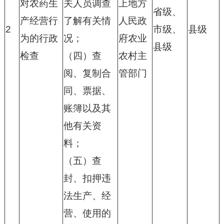
对农药生
关人员调查
上地方
省级、
产经营行
了解有关情
人民政
2
市级、
县级
为的行政
况；
府农业
县级
检查
（四）查
农村主
阅、复制合
管部门
同、票据、
账簿以及其
他有关资
料；
（五）查
封、扣押违
法生产、经
营、使用的