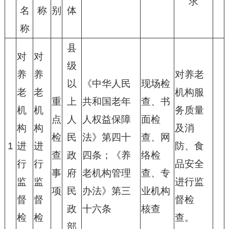
求
名
称
别
体
称
县
对
对
级
养
养
对养老
以
《中华人民
现场检
老
老
机构服
重
上
共和国老年
查、书
机
机
务质量
点
人
人权益保障
面检
构
构
及消
检
民
法》第四十
查、网
1
进
进
防、食
查
政
四条；《养
络检
行
行
品安全
事
府
老机构管理
查、专
监
监
进行监
项
民
办法》第三
业机构
督
督
督检
政
十六条
核查
检
检
查。
部