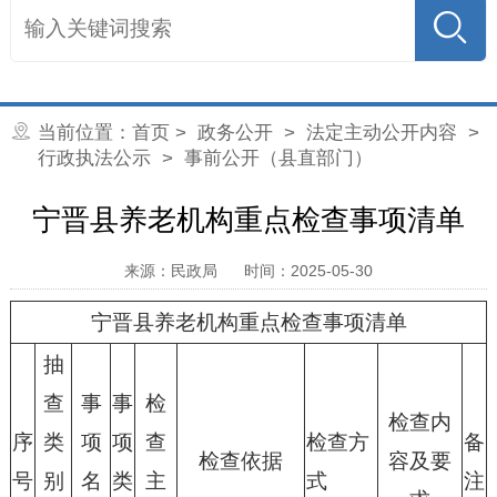
当前位置：
首页
>
政务公开
>
法定主动公开内容
>
行政执法公示
> 事前公开（县直部门）
宁晋县养老机构重点检查事项清单
来源：民政局
时间：2025-05-30
宁晋县养老机构重点检查事项清单
抽
查
事
事
检
检查内
序
类
项
项
查
检查方
备
检查依据
容及要
号
别
名
类
主
式
注