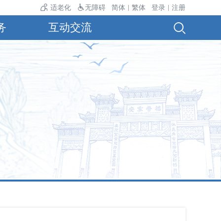
气温24℃。
适老化
无障碍
简体
繁体
登录
注册
|
|
务
互动交流