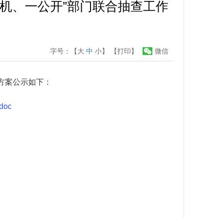
随机、一公开”部门联合抽查工作
字号：【
大
中
小
】
【打印】
微信
施方案公示如下：
oc