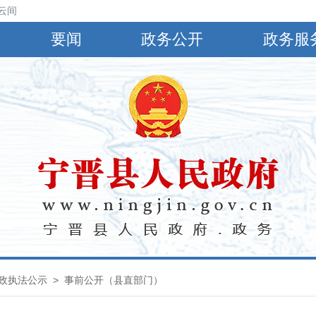
云间阴，有小到中雨，偏南风4～5级，阵风6～8级，最高气温30℃，最低
要闻
政务公开
政务服
政执法公示
> 事前公开（县直部门）