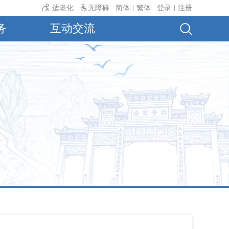
温24℃。
适老化
无障碍
简体
繁体
登录
注册
|
|
务
互动交流