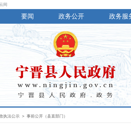
云间阴，有小到中雨，偏南风4～5级，阵风6～8级，最高气温30℃，最低气
要闻
政务公开
政务服
政执法公示
> 事前公开（县直部门）