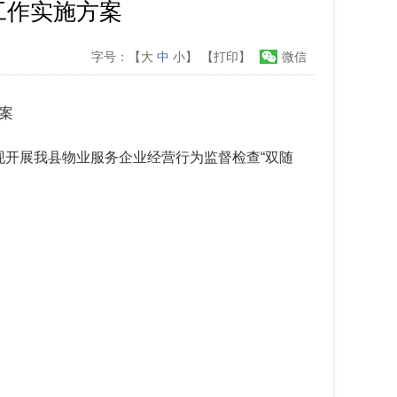
工作实施方案
字号：【
大
中
小
】
【打印】
微信
方案
现开展我县物业服务企业经营行为监督检查“双随