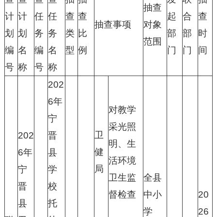
抽查
计
计
任
任
查
查
起
合
查
抽查事项
对象
划
划
务
务
类
比
部
部
时
范围
编
名
编
名
型
例
门
门
间
号
称
号
称
202
6年
对教学
宁
采光照
卫
202
晋
明、生
健
6年
县
活环境
局
宁
学
卫生监
全县
晋
校
督检查
中小
20
县
托
学
26