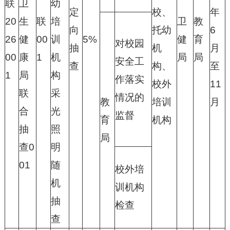
联
卫
幼
定
校、
年
20
生
联
培
卫
教
向
托幼
6
26
健
00
训
5%
健
育
对校园
抽
机
月
00
康
1
机
局
局
安全工
查
构、
至
1
局
构
作落实
校外
11
联
采
情况的
教
培训
月
合
光
监督
育
机构
抽
照
局
查0
明
01
随
校外培
机
训机构
抽
检查
查