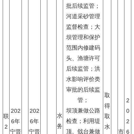
批后续监管；
河道采砂管理
监督检查
；大
坝管理和保护
范围内修建码
头、渔塘许可
后续监管；洪
水影响评价类
审批的后续监
取
管；
2
得
坝顶兼做公路
202
202
0
水
联
取
检查；利用堤
6年
6年
2
务
2
水
顶、戗台兼做
宁晋
宁晋
市
6