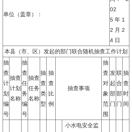
02
单位（盖章）：
5 年 1
2 月 2
4 日
本县（市、区）发起的部门联合随机抽查工作计划
抽
抽
抽
查
查
抽
抽
查
发
联
抽
抽查
抽查
计
任
查
查
对
起
合
查
计划
任务
抽查事项
划
务
类
比
象
部
部
时
名称
名称
编
编
型
例
范
门
门
间
号
号
围
小水电安全监