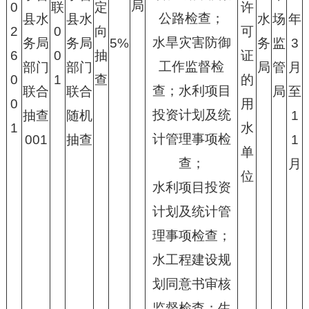
局
0
联
定
许
公路检查；
县水
县水
水
场
年
2
0
向
可
水旱灾害防御
务局
务局
5%
务
监
3
6
0
抽
证
工作监督检
部门
部门
局
管
月
0
1
查
的
查；水利项目
联合
联合
局
至
0
用
投资计划及统
抽查
随机
1
1
水
计管理事项检
001
抽查
1
单
查；
月
位
水利项目投资
计划及统计管
理事项检查；
水工程建设规
划同意书审核
监督检查；生