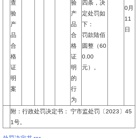
查
验
四条，决
0月
验
产
定处罚如
11
产
品
下：
日
品
合
罚款陆佰
合
格
圆整（60
格
证
0.00
证
明
元）。
明
的
案
行
为
附：行政处罚决定书： 宁市监处罚〔2023〕45
1号。