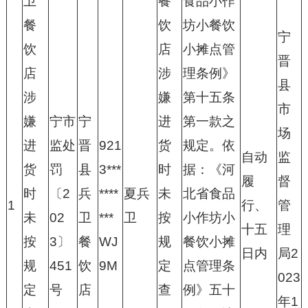
卫
餐
食品小作
餐
饮
坊小餐饮
宁
饮
店
小摊点管
晋
店
涉
理条例》
县
涉
嫌
第十五条
市
嫌
宁市
宁
进
第一款之
场
进
监处
晋
921
货
规定。依
自动
监
货
罚
县
3***
时
据：《河
履
督
时
〔2
兵
****
夏兵
未
北省食品
1
行、
管
未
02
卫
***
卫
按
小作坊小
十五
理
按
3〕
餐
WJ
规
餐饮小摊
日内
局2
规
451
饮
9M
定
点管理条
023
定
号
店
查
例》五十
年1