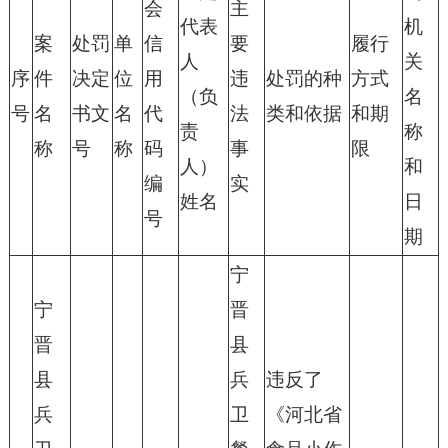
会
主
代表
机
案
处罚
单
信
要
履行
人
关
序
件
决定
位
用
违
处罚的种
方式
（负
名
号
名
书文
名
代
法
类和依据
和期
责
称
称
号
称
码
事
限
人）
和
编
实
姓名
日
号
期
宁
宁
晋
晋
县
县
兵
违反了
兵
卫
《河北省