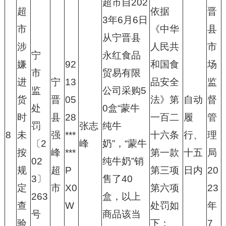
超市自202
超
依据
晋
3年6月6日
市
《中华
县
从宁晋县
涉
人民共
市
宁
永红食品
嫌
92
和国食
场
市
贸易有限
进
宁
13
品安全
监
监
公司采购5
货
晋
05
法》第
自动
督
处
0盒“蒙牛
时
县
28
一百二
履
管
罚
张志
纯牛
8
未
强
***
十六条
行、
理
〔2
峰
奶”，“蒙牛
按
峰
***
第一款
十五
局
02
纯牛奶”销
规
超
P
第三项
日内
20
3〕
售了40
定
市
X0
第六项
23
263
盒，以上
查
W
处罚如
年
号
商品该当
验
下：
7