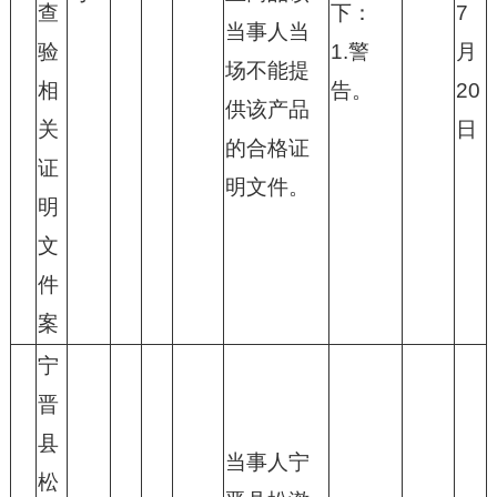
查
下：
7
当事人当
验
1.警
月
场不能提
相
告。
20
供该产品
关
日
的合格证
证
明文件。
明
文
件
案
宁
晋
县
当事人宁
松