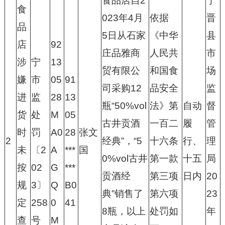
食品店自2
宁
食
023年4月
依据
晋
品
5日从石家
《中华
县
店
92
庄品雅商
人民共
市
涉
宁
13
贸有限公
和国食
场
嫌
市
05
91
司采购12
品安全
监
进
监
28
13
瓶“50%vol
法》第
自动
督
货
处
M
05
古井贡酒
一百二
履
管
时
罚
A0
28
张文
2
经典”，“5
十六条
行、
理
未
〔2
A
***
国
0%vol古井
第一款
十五
局
按
02
G
***
贡酒经
第三项
日内
20
规
3〕
Q
B0
典”销售了
第六项
23
定
258
0
41
8瓶，以上
处罚如
年
查
号
M