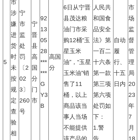
市
6日从宁晋
人民共
市
涉
宁
92
县茂达粮
和国食
场
嫌
市
宁
13
油门市采
品安全
监
进
监
晋
05
购12桶“玉
法》第
自动
督
货
处
县
28
星玉米
一百二
履
管
时
罚
高
高国
5
***
油”，“玉星
十六条
行、
理
未
〔2
国
分
***
玉米油”销
第一款
十五
局
按
02
分
G
售了11
第三项
日内
20
规
3〕
门
Y3
桶，以上
第六项
23
定
260
市
B
商品该当
处罚如
年
查
号
事人当场
下：
7
验
不能提供
1.警
月
相
该产品的
告。
18