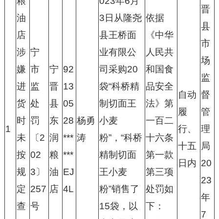
粮
023年6月
晋
油
3日从隆尧
依据
县
店
县王桥面
《中华
市
涉
宁
业有限公
人民共
场
嫌
市
宁
92
司采购20
和国食
监
进
监
晋
13
袋“科桥精
品安全
自动
督
货
处
县
05
制切面王
法》第
履
管
时
罚
东
28
杨勇
小麦
一百二
1
行、
理
未
〔2
润
***
涛
粉”，“科桥
十六条
十五
局
按
02
粮
***
精制切面
第一款
日内
20
规
3〕
油
EJ
王小麦
第三项
23
定
257
店
4L
粉”销售了
处罚如
年
查
号
15袋，以
下：
7