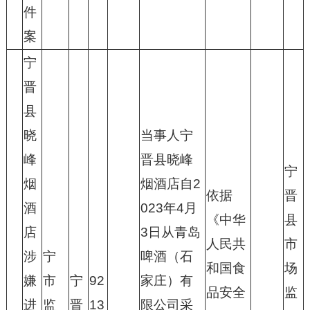
件
案
宁
晋
县
晓
当事人宁
峰
晋县晓峰
宁
烟
烟酒店自2
依据
晋
酒
023年4月
《中华
县
店
3日从青岛
人民共
市
涉
宁
啤酒（石
和国食
场
嫌
市
宁
92
家庄）有
品安全
监
进
监
晋
13
限公司采