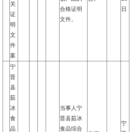
关
合格证明
日
证
文件。
明
文
件
案
宁
晋
县
茹
冰
当事人宁
食
晋县茹冰
宁
品
食品综合