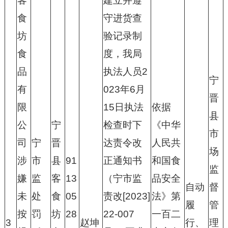
客
建立并遵
食
守进货查
坊
验记录制
食
度，我局
品
执法人员2
宁
有
023年6月
晋
限
15日执法
依据
县
公
宁
检查时下
《中华
市
司
宁
晋
达责令改
人民共
场
涉
市
县
91
正通知书
和国食
监
嫌
监
客
13
（宁市监
品安全
自动
督
未
处
食
05
责改[2023]
法》第
履
管
按
罚
坊
28
22-007
一百二
3
赵坤
行、
理