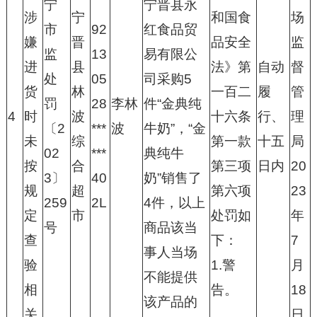
宁
宁晋县永
涉
宁
和国食
场
市
92
红食品贸
嫌
晋
品安全
监
监
13
易有限公
进
县
法》第
自动
督
处
05
司采购5
货
林
一百二
履
管
罚
28
李林
件“金典纯
4
时
波
十六条
行、
理
〔2
***
波
牛奶”，“金
未
综
第一款
十五
局
02
***
典纯牛
按
合
第三项
日内
20
3〕
40
奶”销售了
规
超
第六项
23
259
2L
4件，以上
定
市
处罚如
年
号
商品该当
查
下：
7
事人当场
验
1.警
月
不能提供
相
告。
18
该产品的
关
日