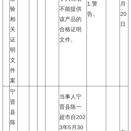
1.警
月
验
不能提供
告。
20
相
该产品的
日
关
合格证明
证
文件。
明
文
件
案
宁
当事人宁
晋
晋县陈一
县
超市自202
陈
3年5月30