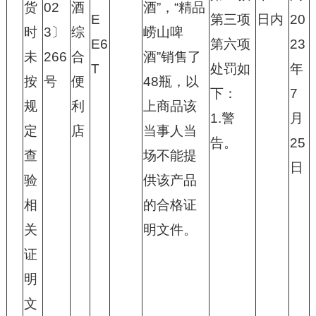
货
02
酒
酒”，“精品
E
第三项
日内
20
时
3〕
综
崂山啤
E6
第六项
23
未
266
合
酒”销售了
T
处罚如
年
按
号
便
48瓶，以
下：
7
规
利
上商品该
1.警
月
定
店
当事人当
告。
25
查
场不能提
日
验
供该产品
相
的合格证
关
明文件。
证
明
文