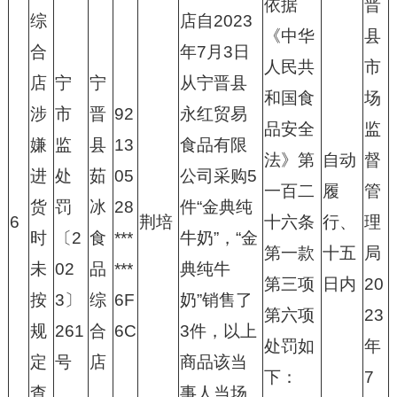
依据
晋
综
店自2023
《中华
县
合
年7月3日
人民共
市
店
宁
宁
从宁晋县
和国食
场
涉
市
晋
92
永红贸易
品安全
监
嫌
监
县
13
食品有限
法》第
自动
督
进
处
茹
05
公司采购5
一百二
履
管
货
罚
冰
28
件“金典纯
6
荆培
十六条
行、
理
时
〔2
食
***
牛奶”，“金
第一款
十五
局
未
02
品
***
典纯牛
第三项
日内
20
按
3〕
综
6F
奶”销售了
第六项
23
规
261
合
6C
3件，以上
处罚如
年
定
号
店
商品该当
下：
7
查
事人当场