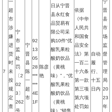
一
宁
日从宁晋
超
依据
晋
县永红食
市
《中华
县
品贸易有
涉
人民共
市
宁
限公司采
嫌
和国食
场
市
92
购10件“优
进
宁
品安全
监
监
13
酸乳果粒
货
晋
法》第
自动
督
处
05
酸奶饮品
时
县
一百二
履
管
罚
28
陈彦
（黄桃
7
未
陈
十六条
行、
理
〔2
***
艳
味）”，“优
按
一
第一款
十五
局
02
***
酸乳果粒
规
超
第三项
日内
20
3〕
4E
酸奶饮品
定
市
第六项
23
262
1F
（黄桃
查
处罚如
年
号
味）”销售