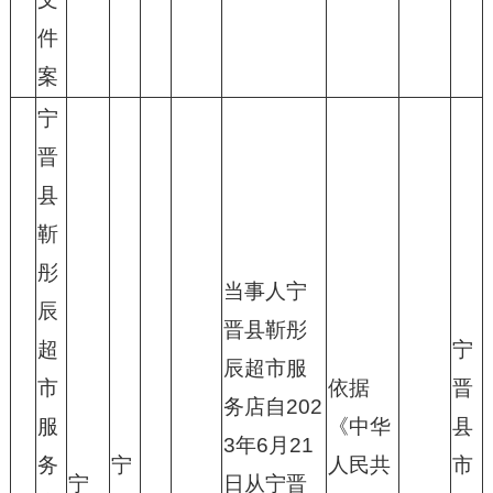
件
案
宁
晋
县
靳
彤
当事人宁
辰
晋县靳彤
超
宁
辰超市服
市
依据
晋
务店自202
服
《中华
县
3年6月21
务
宁
人民共
市
宁
日从宁晋