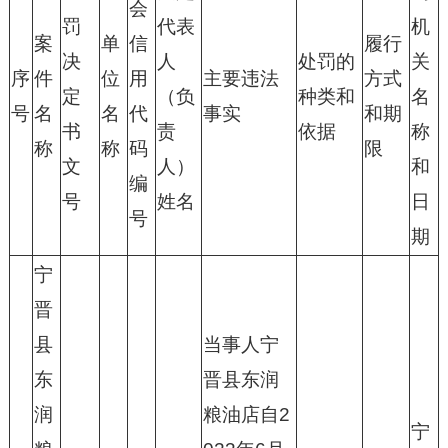
会
罚
代表
机
案
单
信
履行
决
人
处罚的
关
序
件
位
用
主要违法
方式
定
（负
种类和
名
号
名
名
代
事实
和期
书
责
依据
称
称
称
码
限
文
人）
和
编
号
姓名
日
号
期
宁
晋
县
当事人宁
东
晋县东润
润
粮油店自2
宁