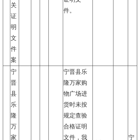
关
件。
证
明
文
件
案
宁
宁晋县乐
晋
隆万家购
县
物广场进
乐
货时未按
隆
规定查验
万
合格证明
家
文件，我
宁