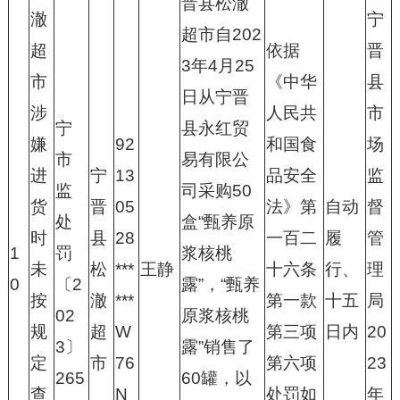
晋县松澈
澈
宁
超市自202
超
依据
晋
3年4月25
市
《中华
县
日从宁晋
涉
人民共
市
宁
县永红贸
嫌
92
和国食
场
市
易有限公
进
宁
13
品安全
监
监
司采购50
货
晋
05
法》第
自动
督
处
盒“甄养原
时
县
28
一百二
履
管
1
罚
浆核桃
未
松
***
王静
十六条
行、
理
0
〔2
露”，“甄养
按
澈
***
第一款
十五
局
02
原浆核桃
规
超
W
第三项
日内
20
3〕
露”销售了
定
市
76
第六项
23
265
60罐，以
查
N
处罚如
年