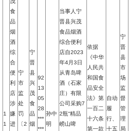
茂
食
当事人宁
品
晋县兴茂
烟
食品烟酒
宁
酒
综合便利
依据
晋
综
宁
店自2023
《中华
县
合
晋
年4月3日
人民共
市
便
宁
县
从青岛啤
92
和国食
场
利
市
兴
酒（石家
13
品安全
监
店
监
茂
庄）有限
05
法》第
自动
督
涉
处
食
公司采购7
28
一百二
履
管
1
嫌
罚
品
孙中
2瓶“精品
***
十六条
行、
理
1
进
〔2
烟
明
崂山啤
***
第一款
十五
局