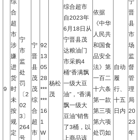
综
宁
综合超市
合
依据
晋
自2023年
超
《中华
县
6月18日从
市
人民共
市
宁
宁晋县茂
涉
宁
92
和国食
场
市
达粮油门
嫌
晋
13
品安全
监
监
市采购4
进
县
05
法》第
自动
督
处
桶“香满飘
货
茂
28
一百二
履
管
罚
杨松
一级大豆
9
时
茂
***
十六条
行、
理
〔2
茂
油”，“香满
未
综
***
第一款
十五
局
02
飘一级大
按
合
16
第三项
日内
20
3〕
豆油”销售
规
超
1
第六项
23
264
了3桶，以
定
市
W
处罚如
年
号
上商品该