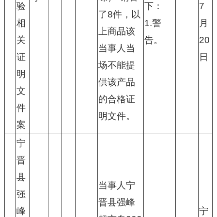
验
下：
7
了8件，以
相
1.警
月
上商品该
关
告。
20
当事人当
证
日
场不能提
明
供该产品
文
的合格证
件
明文件。
案
宁
晋
县
当事人宁
强
晋县强峰
峰
宁