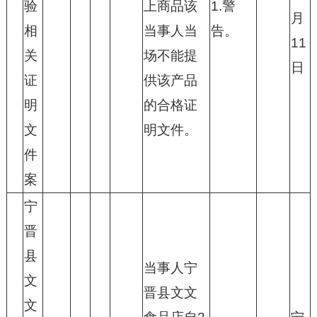
验
上商品该
1.警
月
相
当事人当
告。
11
关
场不能提
日
证
供该产品
明
的合格证
文
明文件。
件
案
宁
晋
县
当事人宁
文
晋县文文
文