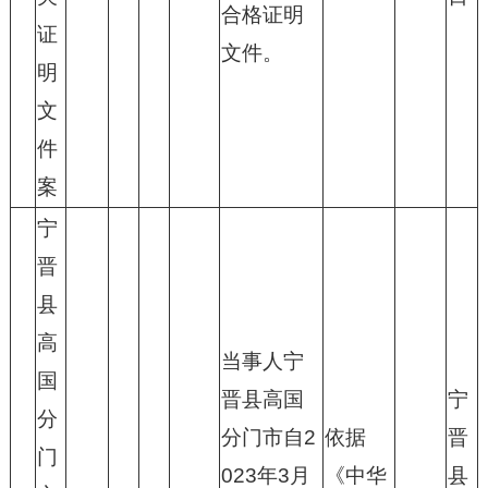
合格证明
证
文件。
明
文
件
案
宁
晋
县
高
当事人宁
国
晋县高国
宁
分
分门市自2
依据
晋
门
023年3月
《中华
县