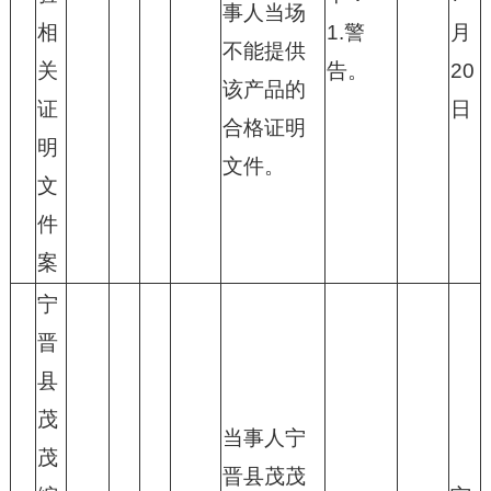
事人当场
相
1.警
月
不能提供
关
告。
20
该产品的
证
日
合格证明
明
文件。
文
件
案
宁
晋
县
茂
当事人宁
茂
晋县茂茂