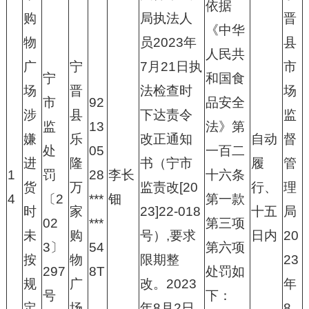
依据
购
局执法人
晋
《中华
物
员2023年
县
人民共
广
宁
7月21日执
市
宁
和国食
场
晋
法检查时
场
市
92
品安全
涉
县
下达责令
监
监
13
法》第
嫌
乐
改正通知
自动
督
处
05
一百二
进
隆
书（宁市
履
管
1
罚
28
李长
十六条
货
万
监责改[20
行、
理
4
〔2
***
钿
第一款
时
家
23]22-018
十五
局
02
***
第三项
未
购
号）,要求
日内
20
3〕
54
第六项
按
物
限期整
23
297
8T
处罚如
规
广
改。2023
年
号
下：
定
场
年8月2日
8