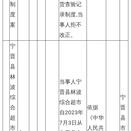
制
货查验记
度
录制度,当
案
事人拒不
改正。
宁
晋
县
林
当事人宁
波
晋县林波
综
宁
综合超市
合
依据
晋
自2023年
超
《中华
县
7月3日从
市
人民共
市