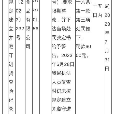
规
〔2
食
***
号）,要求
十六条
十五
局
定
02
品
***
限期整
第一款
日内
20
建
3〕
有
0L
改，并下
第三项
23
立
232
限
56
达当场处
处罚如
年
并
号
公
罚决定书
下：
7
遵
司
给予警
罚款60
月
守
告。2023
00元。
31
进
年6月28日
日
货
我局执法
查
人员复查
验
时仍未按
记
规定建立
录
并遵守进