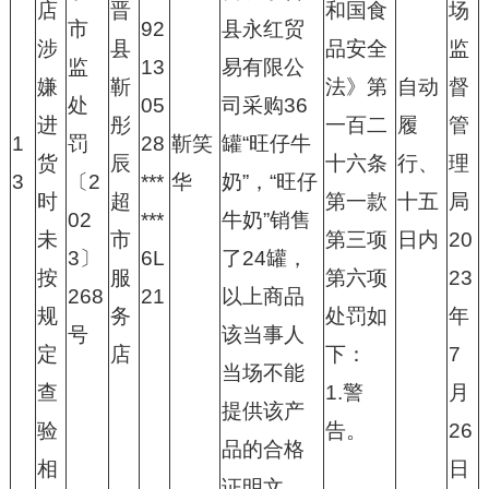
店
晋
和国食
场
市
92
县永红贸
涉
县
品安全
监
监
13
易有限公
嫌
靳
法》第
自动
督
处
05
司采购36
进
彤
一百二
履
管
1
罚
28
靳笑
罐“旺仔牛
货
辰
十六条
行、
理
3
〔2
***
华
奶”，“旺仔
时
超
第一款
十五
局
02
***
牛奶”销售
未
市
第三项
日内
20
3〕
6L
了24罐，
按
服
第六项
23
268
21
以上商品
规
务
处罚如
年
号
该当事人
定
店
下：
7
当场不能
查
1.警
月
提供该产
验
告。
26
品的合格
相
日
证明文