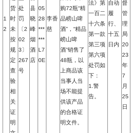
法》第
自动
督
货
处
县
05
购72瓶“精
一百二
履
管
1
时
罚
晓
28
李香
品崂山啤
十六条
行、
理
2
未
〔2
峰
***
慈
酒”，“精品
第一款
十五
局
按
02
烟
***
崂山啤
第三项
日内
20
规
3〕
酒
L7
酒”销售了
第六项
23
定
267
店
0E
48瓶，以
处罚如
年
查
号
上商品该
下：
7
验
当事人当
1.警
月
相
场不能提
告。
25
关
供该产品
日
证
的合格证
明
明文件。
文