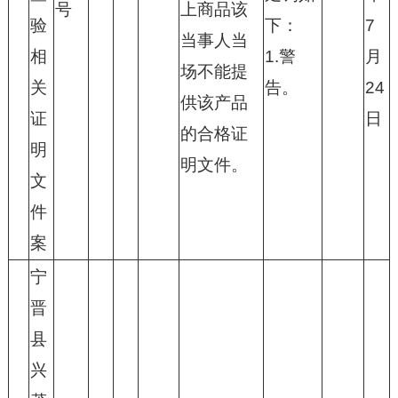
号
上商品该
验
下：
7
当事人当
相
1.警
月
场不能提
关
告。
24
供该产品
证
日
的合格证
明
明文件。
文
件
案
宁
晋
县
兴