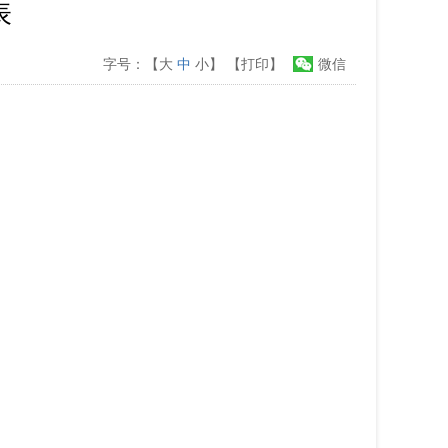
表
字号：【
大
中
小
】
【打印】
微信