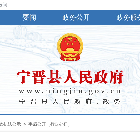
云间阴，有小到中雨，偏南风4～5级，阵风6～8级，最高气温30℃，最低
要闻
政务公开
政务服
政执法公示
> 事后公开（行政处罚）