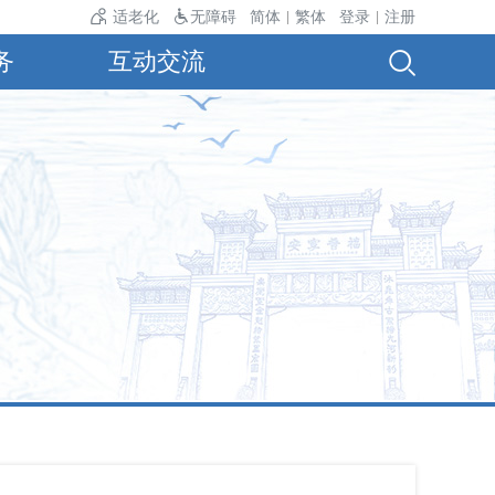
气温24℃。
适老化
无障碍
简体
繁体
登录
注册
|
|
务
互动交流