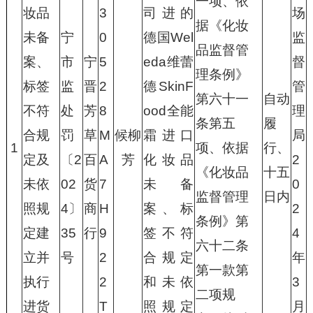
一项、依
妆品
3
司进的
场
据《化妆
未备
宁
0
德国Wel
监
品监督管
案、
市
宁
5
eda维蕾
督
理条例》
标签
监
晋
2
德SkinF
管
第六十一
自动
不符
处
芳
8
ood全能
理
条第五
履
合规
罚
草
M
候柳
霜进口
局
1
项、依据
行、
定及
〔2
百
A
芳
化妆品
2
《化妆品
十五
未依
02
货
7
未备
0
监督管理
日内
照规
4〕
商
H
案、标
2
条例》第
定建
35
行
9
签不符
4
六十二条
立并
号
2
合规定
年
第一款第
执行
2
和未依
3
二项规
进货
T
照规定
月