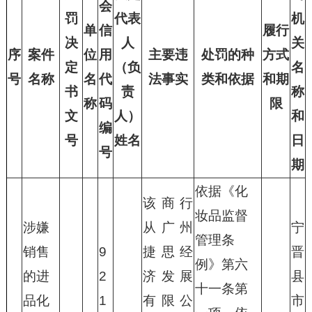
会
罚
代表
机
单
信
履行
决
人
关
序
案件
位
用
主要违
处罚的种
方式
定
（负
名
号
名称
名
代
法事实
类和依据
和期
书
责
称
称
码
限
文
人）
和
编
号
姓名
日
号
期
依据《化
该商行
妆品监督
涉嫌
从广州
宁
管理条
销售
9
捷思经
晋
例》第六
的进
2
济发展
县
十一条第
品化
1
有限公
市