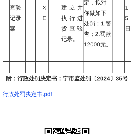
定，拟对
查验
X
建立并
1
你做如下
记录
E
执行进
5
处罚：1.警
案
货查验
日
告；2.罚款
记录。
12000元。
附：行政处罚决定书：宁市监处罚〔2024〕35号
行政处罚决定书.pdf