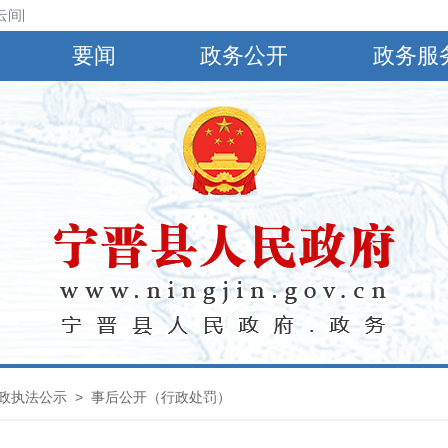
云间阴，有小到中雨，偏南风4～5级，阵风6～8级，最高气温30℃，最低气
要闻
政务公开
政务服
政执法公示
> 事后公开（行政处罚）