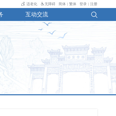
温24℃。
适老化
无障碍
简体
繁体
登录
注册
|
|
务
互动交流