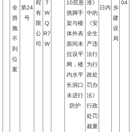
程
7
10层悬
准》
04
全
第24
日内
乡
有
W
挑脚手
中的
措
号
建
限
Q
架与楼
《安
施
设
公
R7
体外表
全生
不
局
司
W
面间未
产违
到
拉设平
法行
位
网，楼
为行
案
内水平
政处
长洞口
罚办
未进行
法》
防护
行政
处罚
裁量