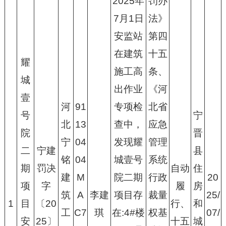
2025年
罚办
7月1日
法》
安监站
第四
在建筑
十五
耀
施工高
条、
城
出作业
《河
壹
河
91
专项检
北省
号
宁
北
13
查中，
应急
院
晋
宁
04
发现耀
管理
二
宁建
县
铭
04
城壹号
系统
期
罚决
自动
住
建
M
院二期
行政
20
项
字
履
房
筑
A
李建
项目存
裁量
25/
1
目
〔20
行、
和
工
C7
琪
在:4#楼
权基
07/
安
25〕
十五
城