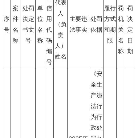
代表
案
处罚
单
信
履行
罚
罚
人
序
件
决定
位
用
主要违
处罚
方式
机
决
（负
号
名
书文
名
代
法事实
依据
和期
关
定
责
称
号
称
码
限
名
日
人）
编
称
期
姓名
号
《安
全生
产违
法行
为行
政处